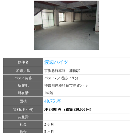
渡辺ハイツ
物件名
沿線／駅
京浜急行本線 浦賀駅
バス／徒歩
バス：- ／ 徒歩：9 分
所在地
神奈川県横須賀市浦賀5-4-3
所在階
1/4 階
40.75 坪
面積
賃料(坪・円)
坪 8,098 円 （総額 330,000 円）
共益費
礼金
2 ヶ月
敷金
5 ヶ月