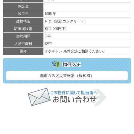
保証金
竣工年
1988 年
建物構造
ＲＣ（鉄筋コンクリート）
駐車場設備
有11,000円/月
契約期間
3 年
入居可能日
現空
備考
スケルトン 条件交渉ご相談ください。
都市ガス火災警報器（報知機）