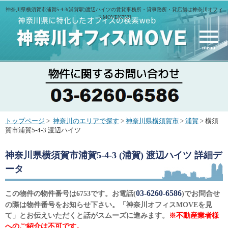
神奈川県横須賀市浦賀5-4-3(浦賀駅)渡辺ハイツの賃貸事務所・貸事務所・貸店舗は神奈川オフィ
スMOVE[6753]
menu
トップページ
>
神奈川のエリアで探す
>
神奈川県横須賀市
>
浦賀
> 横須
賀市浦賀5-4-3 渡辺ハイツ
神奈川県横須賀市浦賀5-4-3 (浦賀) 渡辺ハイツ
詳細デ
ータ
03-6260-6586
この物件の物件番号は6753です。お電話(
)でお問合せ
の際は物件番号をお知らせ下さい。「神奈川オフィスMOVEを見
て」とお伝えいただくと話がスムーズに進みます。
※不動産業者様
へのご紹介は不可です。