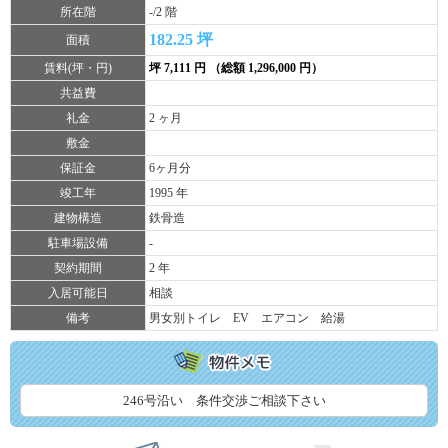
所在階
-/2 階
182.25 坪
面積
賃料(坪・円)
坪 7,111 円 （総額 1,296,000 円）
共益費
礼金
2 ヶ月
敷金
保証金
6ヶ月分
竣工年
1995 年
建物構造
鉄骨造
駐車場設備
-
契約期間
2 年
入居可能日
相談
備考
男女別トイレ EV エアコン 給湯
246号沿い 条件交渉ご相談下さい