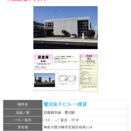
鷺沼金子ビル 一棟貸
物件名
沿線／駅
田園都市線 鷺沼駅
バス／徒歩
バス：- ／ 徒歩：10 分
所在地
神奈川県川崎市宮前区有馬1-24