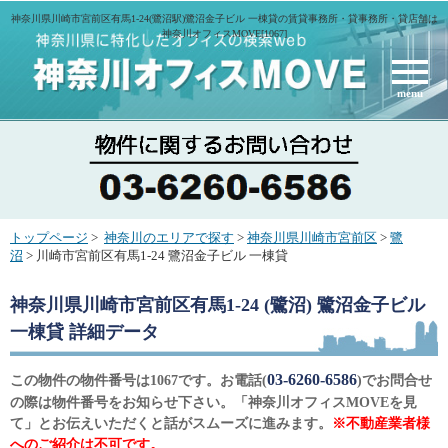
神奈川県川崎市宮前区有馬1-24(鷺沼駅)鷺沼金子ビル 一棟貸の賃貸事務所・貸事務所・貸店舗は
神奈川オフィスMOVE[1067]
menu
トップページ
>
神奈川のエリアで探す
>
神奈川県川崎市宮前区
>
鷺
沼
> 川崎市宮前区有馬1-24 鷺沼金子ビル 一棟貸
神奈川県川崎市宮前区有馬1-24 (鷺沼) 鷺沼金子ビル
一棟貸
詳細データ
03-6260-6586
この物件の物件番号は1067です。お電話(
)でお問合せ
の際は物件番号をお知らせ下さい。「神奈川オフィスMOVEを見
て」とお伝えいただくと話がスムーズに進みます。
※不動産業者様
へのご紹介は不可です。