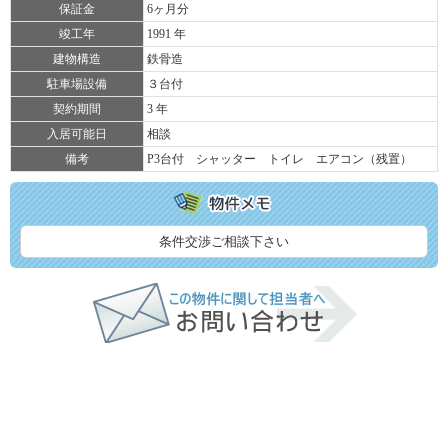
保証金
6ヶ月分
竣工年
1991 年
建物構造
鉄骨造
駐車場設備
３台付
契約期間
3 年
入居可能日
相談
備考
P3台付 シャッター トイレ エアコン（残置）
条件交渉ご相談下さい