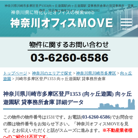
神奈川県川崎市多摩区登戸1353(向ヶ丘遊園駅)向ヶ丘遊園駅 貸事務所倉庫の賃貸事務所・貸事
務所・貸店舗は神奈川オフィスMOVE[1531]
menu
トップページ
>
神奈川のエリアで探す
>
神奈川県川崎市多摩区
>
向ヶ丘
遊園
> 川崎市多摩区登戸1353 向ヶ丘遊園駅 貸事務所倉庫
神奈川県川崎市多摩区登戸1353 (向ヶ丘遊園) 向ヶ丘
遊園駅 貸事務所倉庫
詳細データ
03-6260-6586
この物件の物件番号は1531です。お電話(
)でお問合せ
の際は物件番号をお知らせ下さい。「神奈川オフィスMOVEを見
て」とお伝えいただくと話がスムーズに進みます。
※不動産業者様
へのご紹介は不可です。