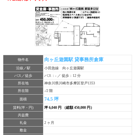
向ヶ丘遊園駅 貸事務所倉庫
物件名
沿線／駅
小田急線 向ヶ丘遊園駅
バス／徒歩
バス：- ／ 徒歩：12 分
所在地
神奈川県川崎市多摩区登戸1353
所在階
-/2 階
74.5 坪
面積
賃料(坪・円)
坪 6,040 円 （総額 450,000 円）
共益費
礼金
2 ヶ月
敷金