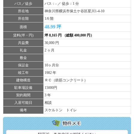
バス／徒歩
バス：- ／ 徒歩：1 分
所在地
神奈川県横浜市保土ケ谷区星川1-4-10
所在階
1/6 階
48.99 坪
面積
賃料(坪・円)
坪 8,165 円 （総額 400,000 円）
共益費
30,000 円
礼金
2 ヶ月
敷金
保証金
10ヶ月分
竣工年
1982 年
建物構造
ＲＣ（鉄筋コンクリート）
駐車場設備
15000円
契約期間
3 年
入居可能日
相談
備考
スケルトン トイレ