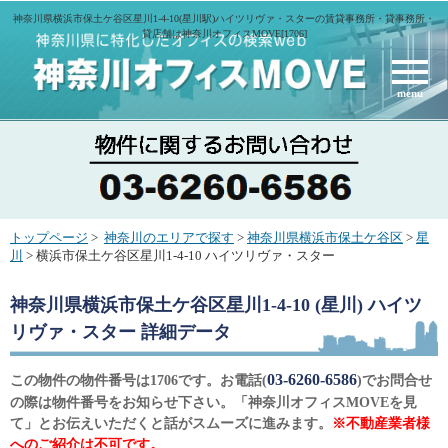
神奈川県横浜市保土ケ谷区星川1-4-10(星川駅)ハイツリヴァ・スターの賃貸事務所・貸事務所・
貸店舗は神奈川オフィスMOVE[1706]
menu
トップページ
>
神奈川のエリアで探す
>
神奈川県横浜市保土ケ谷区
>
星
川
> 横浜市保土ケ谷区星川1-4-10 ハイツリヴァ・スター
神奈川県横浜市保土ケ谷区星川1-4-10 (星川) ハイツ
リヴァ・スター
詳細データ
03-6260-6586
この物件の物件番号は1706です。お電話(
)でお問合せ
の際は物件番号をお知らせ下さい。「神奈川オフィスMOVEを見
て」とお伝えいただくと話がスムーズに進みます。
※不動産業者様
へのご紹介は不可です。