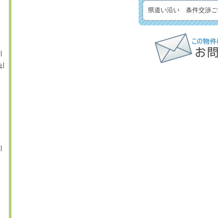
県道い沿い 条件交渉ご
央