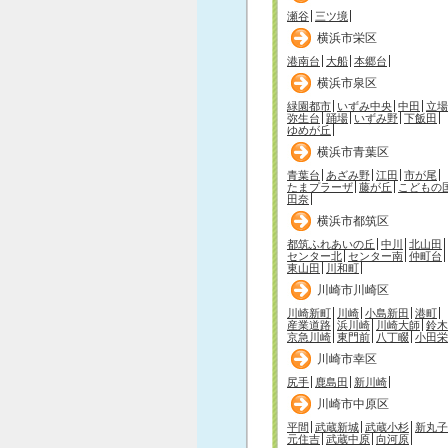
瀬谷
三ツ境
横浜市栄区
港南台
大船
本郷台
横浜市泉区
緑園都市
いずみ中央
中田
立場
弥生台
踊場
いずみ野
下飯田
ゆめが丘
横浜市青葉区
青葉台
あざみ野
江田
市が尾
たまプラーザ
藤が丘
こどもの
田奈
横浜市都筑区
都筑ふれあいの丘
中川
北山田
センター北
センター南
仲町台
東山田
川和町
川崎市川崎区
川崎新町
川崎
小島新田
港町
産業道路
浜川崎
川崎大師
鈴木
京急川崎
東門前
八丁畷
小田栄
川崎市幸区
尻手
鹿島田
新川崎
川崎市中原区
平間
武蔵新城
武蔵小杉
新丸子
元住吉
武蔵中原
向河原