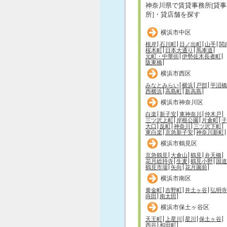
神奈川県で賃貸事務所[貸事
所]・貸店舗を探す
横浜市中区
根岸
石川町
日ノ出町
山手
関
桜木町
日本大通り
馬車道
元町・中華街
伊勢佐木長者町
阪東橋
横浜市西区
みなとみらい
横浜
戸部
平沼橋
西横浜
高島町
新高島
横浜市神奈川区
白楽
新子安
東神奈川
仲木戸
三ツ沢上町
岸根公園
片倉町
子
大口
反町
神奈川
三ツ沢下町
東白楽
京急新子安
神奈川新町
横浜市鶴見区
京急鶴見
大倉山
鶴見
弁天橋
花月総持寺
生麦
鶴見小野
国道
鶴見市場
矢向
花月園前
横浜市南区
黄金町
吉野町
井土ヶ谷
弘明寺
蒔田
南太田
横浜市保土ヶ谷区
天王町
上星川
星川
保土ヶ谷
西谷
和田町