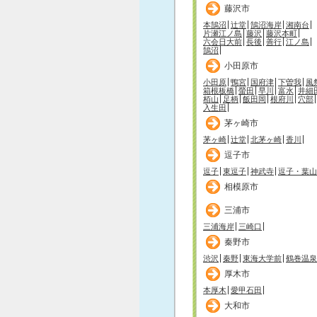
藤沢市
本鵠沼
辻堂
鵠沼海岸
湘南台
片瀬江ノ島
藤沢
藤沢本町
六会日大前
長後
善行
江ノ島
鵠沼
小田原市
小田原
鴨宮
国府津
下曽我
風
箱根板橋
螢田
早川
富水
井細
栢山
足柄
飯田岡
根府川
穴部
入生田
茅ヶ崎市
茅ヶ崎
辻堂
北茅ヶ崎
香川
逗子市
逗子
東逗子
神武寺
逗子・葉山
相模原市
三浦市
三浦海岸
三崎口
秦野市
渋沢
秦野
東海大学前
鶴巻温泉
厚木市
本厚木
愛甲石田
大和市