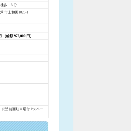
 徒歩：8 分
和市上和田1026-1
 円 （総額 972,000 円）
ド型 前面駐車場付 Pスペー