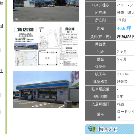
務
バス／徒歩
バス：- ／
所在地
神奈川県大
所在階
1/1 階
内
46.6 坪
面積
賃料(坪・円)
坪 20,858
共益費
礼金
2 ヶ月
敷金
5 ヶ月
保証金
安
竣工年
2005 年
建物構造
鉄骨造
駐車場設備
-
契約期間
3 年
入居可能日
相談
ロードサイ
備考
ス