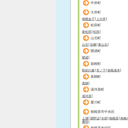
中井町
大井町
相模金子
上大井
松田町
新松田
松田
山北町
山北
谷峨
東山北
開成町
開成
箱根町
彫刻の森
宮ノ下
箱根湯本
真鶴町
真鶴
湯河原町
湯河原
愛川町
相模原市中央区
上溝
淵野辺
矢部
相模原
南橋
番田
相模原市緑区