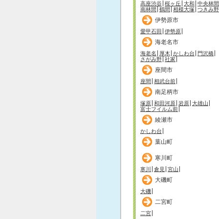
高座渋谷
桜ヶ丘
大和
中央林間
南林間
鶴間
相模大塚
つきみ野
伊勢原市
愛甲石田
伊勢原
海老名市
海老名
厚木
かしわ台
門沢橋
さがみ野
社家
座間市
座間
相武台前
南足柄市
塚原
和田河原
岩原
大雄山
富士フイルム前
綾瀬市
かしわ台
葉山町
寒川町
寒川
倉見
宮山
大磯町
大磯
二宮町
二宮