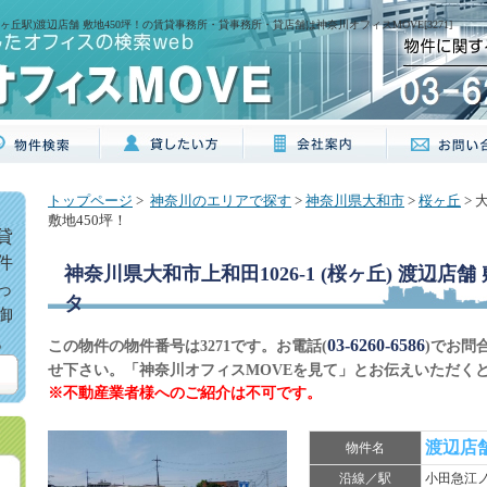
(桜ヶ丘駅)渡辺店舗 敷地450坪！の賃貸事務所・貸事務所・貸店舗は神奈川オフィスMOVE[3271]
トップページ
>
神奈川のエリアで探す
>
神奈川県大和市
>
桜ヶ丘
> 
敷地450坪！
貸
件
神奈川県大和市上和田1026-1 (桜ヶ丘) 渡辺店舗 
っ
タ
御
。
03-6260-6586
この物件の物件番号は3271です。お電話(
)でお問
せ下さい。「神奈川オフィスMOVEを見て」とお伝えいただく
※不動産業者様へのご紹介は不可です。
渡辺店舗
物件名
沿線／駅
小田急江