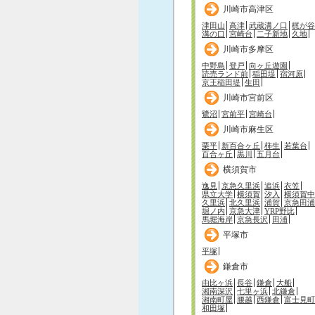
川崎市高津区
津田山
高津
武蔵溝ノ口
梶が谷
溝の口
宮崎台
二子新地
久地
川崎市多摩区
中野島
登戸
向ヶ丘遊園
読売ランド前
稲田堤
宿河原
京王稲田堤
生田
川崎市宮前区
鷺沼
宮前平
宮崎台
川崎市麻生区
栗平
新百合ヶ丘
柿生
若葉台
百合ヶ丘
黒川
五月台
横須賀市
逸見
京急久里浜
追浜
衣笠
県立大学
横須賀
汐入
横須賀中
久里浜
北久里浜
浦賀
京急田浦
堀ノ内
京急大津
YRP野比
馬堀海岸
京急長沢
田浦
平塚市
平塚
鎌倉市
由比ヶ浜
長谷
鎌倉
大船
湘南深沢
七里ヶ浜
北鎌倉
湘南町屋
腰越
西鎌倉
富士見町
和田塚