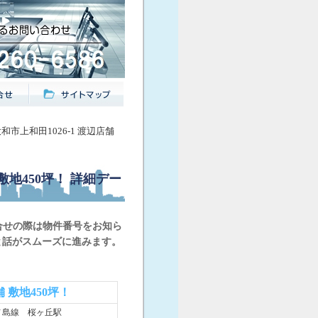
大和市上和田1026-1 渡辺店舗
敷地450坪！
詳細デー
合せの際は物件番号をお知ら
と話がスムーズに進みます。
 敷地450坪！
ノ島線 桜ヶ丘駅