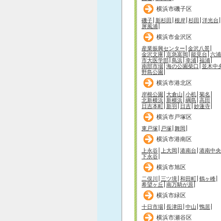
横浜市磯子区
磯子
新杉田
根岸
杉田
洋光台
屏風浦
横浜市金沢区
産業振興センター
金沢八景
金沢文庫
京急富岡
能見台
六浦
市大医学部
鳥浜
幸浦
福浦
南部市場
海の公園柴口
並木中
野島公園
横浜市港北区
岸根公園
大倉山
小机
菊名
北新横浜
新横浜
綱島
高田
日吉本町
新羽
日吉
妙蓮寺
横浜市戸塚区
東戸塚
戸塚
舞岡
横浜市港南区
上永谷
上大岡
港南台
港南中央
下永谷
横浜市旭区
二俣川
三ツ境
和田町
鶴ヶ峰
希望ヶ丘
南万騎が原
横浜市緑区
十日市場
長津田
中山
鴨居
横浜市瀬谷区