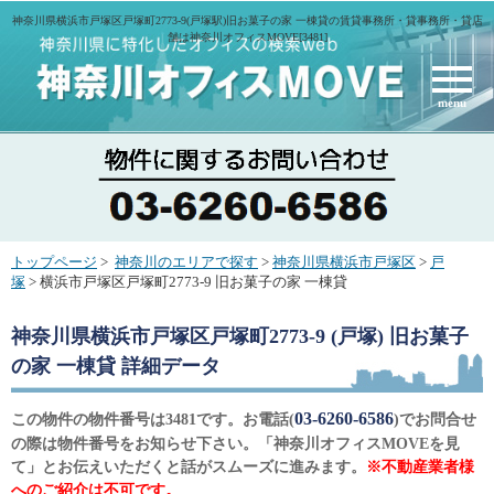
神奈川県横浜市戸塚区戸塚町2773-9(戸塚駅)旧お菓子の家 一棟貸の賃貸事務所・貸事務所・貸店
舗は神奈川オフィスMOVE[3481]
menu
トップページ
>
神奈川のエリアで探す
>
神奈川県横浜市戸塚区
>
戸
塚
> 横浜市戸塚区戸塚町2773-9 旧お菓子の家 一棟貸
神奈川県横浜市戸塚区戸塚町2773-9 (戸塚) 旧お菓子
の家 一棟貸
詳細データ
03-6260-6586
この物件の物件番号は3481です。お電話(
)でお問合せ
の際は物件番号をお知らせ下さい。「神奈川オフィスMOVEを見
て」とお伝えいただくと話がスムーズに進みます。
※不動産業者様
へのご紹介は不可です。