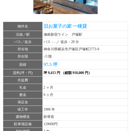
旧お菓子の家 一棟貸
物件名
沿線／駅
湘南新宿ライン 戸塚駅
バス／徒歩
バス：- ／ 徒歩：28 分
所在地
神奈川県横浜市戸塚区戸塚町2773-9
所在階
-/3 階
97.5 坪
面積
賃料(坪・円)
坪 9,415 円 （総額 918,000 円）
共益費
礼金
2 ヶ月
敷金
6 ヶ月
保証金
竣工年
1986 年
建物構造
鉄骨造
駐車場設備
129600円