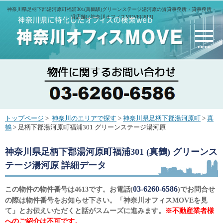
神奈川県足柄下郡湯河原町福浦301(真鶴駅)グリーンステージ湯河原の賃貸事務所・貸事務所・
貸店舗は神奈川オフィスMOVE[4613]
menu
トップページ
>
神奈川のエリアで探す
>
神奈川県足柄下郡湯河原町
>
真
鶴
> 足柄下郡湯河原町福浦301 グリーンステージ湯河原
神奈川県足柄下郡湯河原町福浦301 (真鶴) グリーンス
テージ湯河原
詳細データ
03-6260-6586
この物件の物件番号は4613です。お電話(
)でお問合せ
の際は物件番号をお知らせ下さい。「神奈川オフィスMOVEを見
て」とお伝えいただくと話がスムーズに進みます。
※不動産業者様
へのご紹介は不可です。