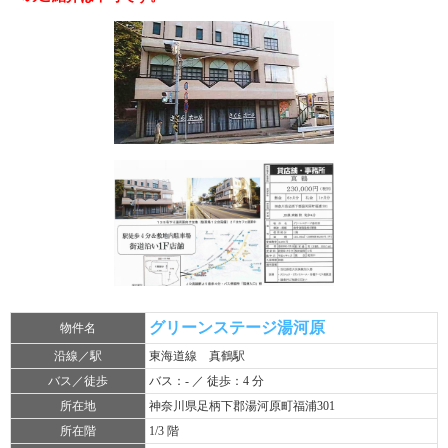
グリーンステージ湯河原
物件名
沿線／駅
東海道線 真鶴駅
バス／徒歩
バス：- ／ 徒歩：4 分
所在地
神奈川県足柄下郡湯河原町福浦301
所在階
1/3 階