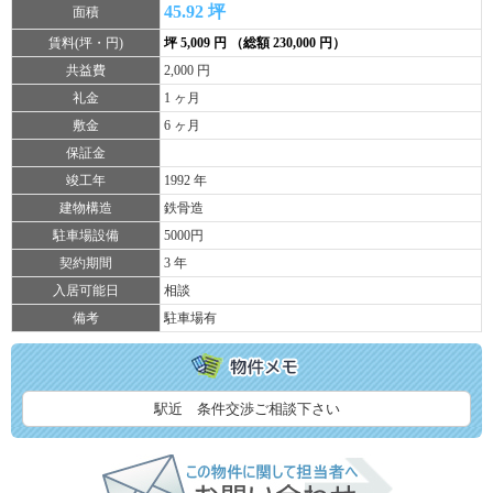
45.92 坪
面積
賃料(坪・円)
坪 5,009 円 （総額 230,000 円）
共益費
2,000 円
礼金
1 ヶ月
敷金
6 ヶ月
保証金
竣工年
1992 年
建物構造
鉄骨造
駐車場設備
5000円
契約期間
3 年
入居可能日
相談
備考
駐車場有
駅近 条件交渉ご相談下さい