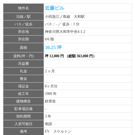
近藤ビル
物件名
沿線／駅
小田急江ノ島線 大和駅
バス／徒歩
バス：- ／ 徒歩：1 分
所在地
神奈川県大和市中央4-1-2
所在階
6/6 階
30.25 坪
面積
賃料(坪・円)
坪 12,000 円 （総額 363,000 円）
共益費
礼金
2 ヶ月
敷金
保証金
6ヶ月分
竣工年
1989 年
建物構造
鉄骨造
駐車場設備
-
契約期間
3 年
入居可能日
相談
備考
EV スケルトン