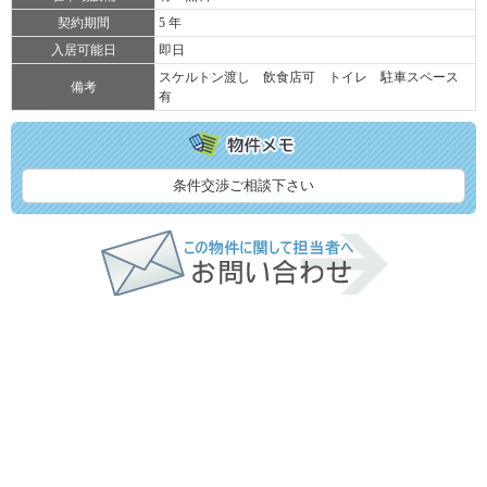
契約期間
5 年
入居可能日
即日
スケルトン渡し 飲食店可 トイレ 駐車スペース
備考
有
条件交渉ご相談下さい