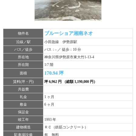
ブルーショア湘南ネオ
物件名
沿線／駅
小田急線 伊勢原駅
バス／徒歩
バス：- ／ 徒歩：10 分
所在地
神奈川県伊勢原市東大竹1-13-4
所在階
1/7 階
170.94 坪
面積
賃料(坪・円)
坪 6,962 円 （総額 1,190,000 円）
共益費
礼金
1 ヶ月
敷金
6 ヶ月
保証金
竣工年
1993 年
建物構造
ＲＣ（鉄筋コンクリート）
駐車場設備
有 無料