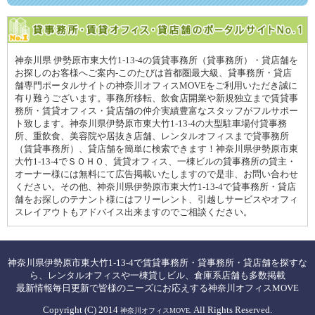
神奈川県 伊勢原市東大竹1-13-4の賃貸事務所（貸事務所）・貸店舗を
お探しのお客様へご案内-このたびは首都圏最大級、貸事務所・貸店
舗専門ポータルサイトの神奈川オフィスMOVEをご利用いただき誠に
有り難うございます。事務所移転、飲食店開業や新規独立まで賃貸事
務所・賃貸オフィス・貸店舗の仲介実績豊富なスタッフがフルサポー
ト致します。神奈川県伊勢原市東大竹1-13-4の大型駐車場付貸事務
所、重飲食、美容院や居抜き店舗、レンタルオフィスまで貸事務所
（賃貸事務所）、貸店舗を簡単に検索できます！神奈川県伊勢原市東
大竹1-13-4でＳＯＨＯ、賃貸オフィス、一棟ビルの貸事務所の貸主・
オーナー様には無料にて広告掲載いたしますので是非、お問い合わせ
ください。その他、神奈川県伊勢原市東大竹1-13-4で貸事務所・貸店
舗をお探しのテナント様にはフリーレント、引越しサービスやオフィ
スレイアウトもアドバイス出来ますのでご相談ください。
神奈川県伊勢原市東大竹1-13-4で賃貸事務所・貸事務所・貸店舗を探すな
ら、レンタルオフィスや一棟貸しビル、倉庫系店舗も多数掲載
最新情報毎日更新で皆様のニーズにお応えする神奈川オフィスMOVE
Copyright (C) 2014
All Rights Reserved.
神奈川オフィスMOVE.