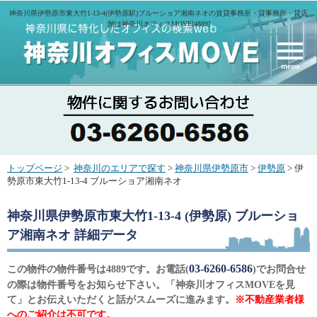
神奈川県伊勢原市東大竹1-13-4(伊勢原駅)ブルーショア湘南ネオの賃貸事務所・貸事務所・貸店
舗は神奈川オフィスMOVE[4889]
menu
トップページ
>
神奈川のエリアで探す
>
神奈川県伊勢原市
>
伊勢原
> 伊
勢原市東大竹1-13-4 ブルーショア湘南ネオ
神奈川県伊勢原市東大竹1-13-4 (伊勢原) ブルーショ
ア湘南ネオ
詳細データ
03-6260-6586
この物件の物件番号は4889です。お電話(
)でお問合せ
の際は物件番号をお知らせ下さい。「神奈川オフィスMOVEを見
て」とお伝えいただくと話がスムーズに進みます。
※不動産業者様
へのご紹介は不可です。