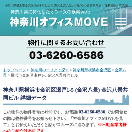
神奈川県横浜市金沢区瀬戸1-5(金沢八景駅)金沢八景共同ビルの賃貸事務所・貸事務所・貸店舗
は神奈川オフィスMOVE[4990]
menu
トップページ
>
神奈川のエリアで探す
>
神奈川県横浜市金沢区
>
金沢八
景
> 横浜市金沢区瀬戸1-5 金沢八景共同ビル
神奈川県横浜市金沢区瀬戸1-5 (金沢八景) 金沢八景共
同ビル
詳細データ
03-6260-6586
この物件の物件番号は4990です。お電話(
)でお問合せ
の際は物件番号をお知らせ下さい。「神奈川オフィスMOVEを見
て」とお伝えいただくと話がスムーズに進みます。
※不動産業者様
へのご紹介は不可です。