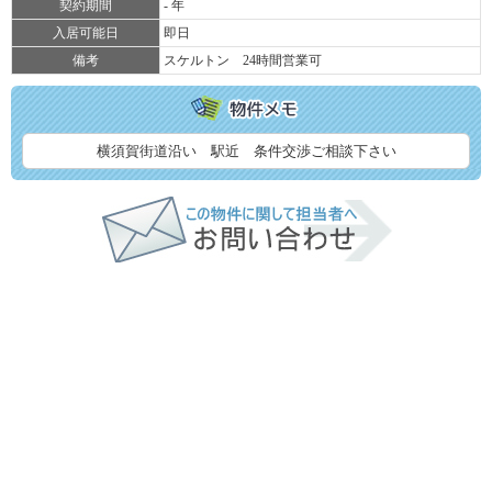
契約期間
- 年
入居可能日
即日
備考
スケルトン 24時間営業可
横須賀街道沿い 駅近 条件交渉ご相談下さい