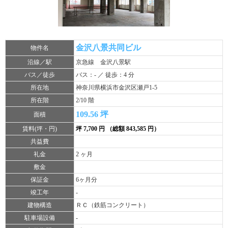
金沢八景共同ビル
物件名
沿線／駅
京急線 金沢八景駅
バス／徒歩
バス：- ／ 徒歩：4 分
所在地
神奈川県横浜市金沢区瀬戸1-5
所在階
2/10 階
109.56 坪
面積
賃料(坪・円)
坪 7,700 円 （総額 843,585 円）
共益費
礼金
2 ヶ月
敷金
保証金
6ヶ月分
竣工年
-
建物構造
ＲＣ（鉄筋コンクリート）
駐車場設備
-