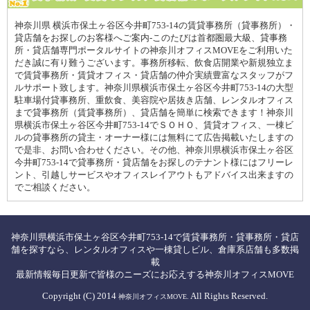
神奈川県 横浜市保土ヶ谷区今井町753-14の賃貸事務所（貸事務所）・
貸店舗をお探しのお客様へご案内-このたびは首都圏最大級、貸事務
所・貸店舗専門ポータルサイトの神奈川オフィスMOVEをご利用いた
だき誠に有り難うございます。事務所移転、飲食店開業や新規独立ま
で賃貸事務所・賃貸オフィス・貸店舗の仲介実績豊富なスタッフがフ
ルサポート致します。神奈川県横浜市保土ヶ谷区今井町753-14の大型
駐車場付貸事務所、重飲食、美容院や居抜き店舗、レンタルオフィス
まで貸事務所（賃貸事務所）、貸店舗を簡単に検索できます！神奈川
県横浜市保土ヶ谷区今井町753-14でＳＯＨＯ、賃貸オフィス、一棟ビ
ルの貸事務所の貸主・オーナー様には無料にて広告掲載いたしますの
で是非、お問い合わせください。その他、神奈川県横浜市保土ヶ谷区
今井町753-14で貸事務所・貸店舗をお探しのテナント様にはフリーレ
ント、引越しサービスやオフィスレイアウトもアドバイス出来ますの
でご相談ください。
神奈川県横浜市保土ヶ谷区今井町753-14で賃貸事務所・貸事務所・貸店
舗を探すなら、レンタルオフィスや一棟貸しビル、倉庫系店舗も多数掲
載
最新情報毎日更新で皆様のニーズにお応えする神奈川オフィスMOVE
Copyright (C) 2014
All Rights Reserved.
神奈川オフィスMOVE.