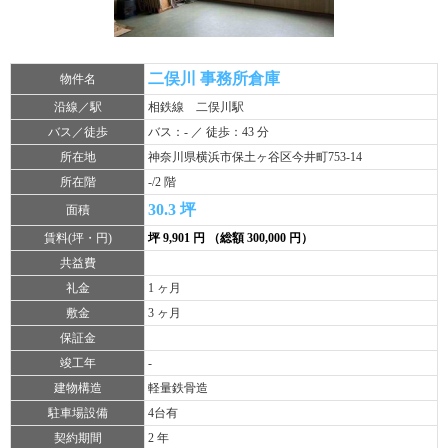
二俣川 事務所倉庫
物件名
沿線／駅
相鉄線 二俣川駅
バス／徒歩
バス：- ／ 徒歩：43 分
所在地
神奈川県横浜市保土ヶ谷区今井町753-14
所在階
-/2 階
30.3 坪
面積
賃料(坪・円)
坪 9,901 円 （総額 300,000 円）
共益費
礼金
1 ヶ月
敷金
3 ヶ月
保証金
竣工年
-
建物構造
軽量鉄骨造
駐車場設備
4台有
契約期間
2 年