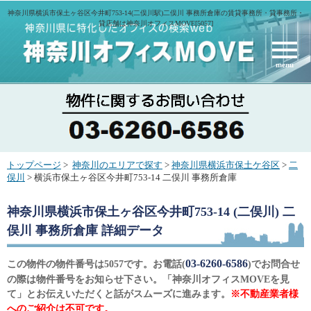
神奈川県横浜市保土ヶ谷区今井町753-14(二俣川駅)二俣川 事務所倉庫の賃貸事務所・貸事務所・
貸店舗は神奈川オフィスMOVE[5057]
menu
トップページ
>
神奈川のエリアで探す
>
神奈川県横浜市保土ケ谷区
>
二
俣川
> 横浜市保土ヶ谷区今井町753-14 二俣川 事務所倉庫
神奈川県横浜市保土ヶ谷区今井町753-14 (二俣川) 二
俣川 事務所倉庫
詳細データ
03-6260-6586
この物件の物件番号は5057です。お電話(
)でお問合せ
の際は物件番号をお知らせ下さい。「神奈川オフィスMOVEを見
て」とお伝えいただくと話がスムーズに進みます。
※不動産業者様
へのご紹介は不可です。