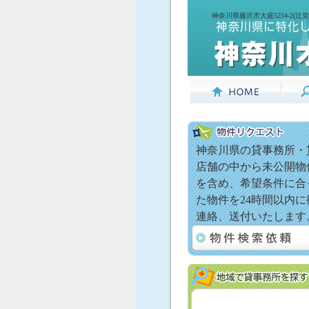
神奈川県藤沢市大庭5254-2(
神奈川県の貸事務所・
店舗の中から未公開物
を含め、希望条件に合
た物件を24時間以内に
連絡、送付いたします