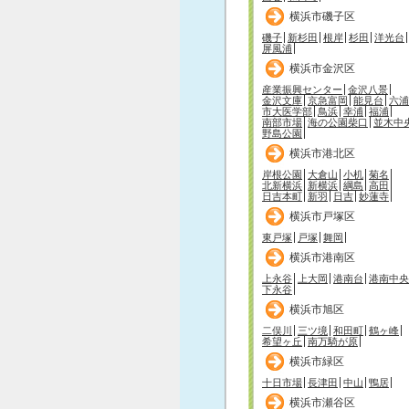
横浜市磯子区
磯子
新杉田
根岸
杉田
洋光台
屏風浦
横浜市金沢区
産業振興センター
金沢八景
金沢文庫
京急富岡
能見台
六浦
市大医学部
鳥浜
幸浦
福浦
南部市場
海の公園柴口
並木中
野島公園
横浜市港北区
岸根公園
大倉山
小机
菊名
北新横浜
新横浜
綱島
高田
日吉本町
新羽
日吉
妙蓮寺
横浜市戸塚区
東戸塚
戸塚
舞岡
横浜市港南区
上永谷
上大岡
港南台
港南中央
下永谷
横浜市旭区
二俣川
三ツ境
和田町
鶴ヶ峰
希望ヶ丘
南万騎が原
横浜市緑区
十日市場
長津田
中山
鴨居
横浜市瀬谷区