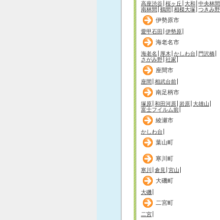
高座渋谷
桜ヶ丘
大和
中央林間
南林間
鶴間
相模大塚
つきみ野
伊勢原市
愛甲石田
伊勢原
海老名市
海老名
厚木
かしわ台
門沢橋
さがみ野
社家
座間市
座間
相武台前
南足柄市
塚原
和田河原
岩原
大雄山
富士フイルム前
綾瀬市
かしわ台
葉山町
寒川町
寒川
倉見
宮山
大磯町
大磯
二宮町
二宮