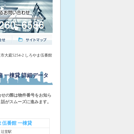
沢市大庭5254-2 しろやま伍番館
館 一棟貸
詳細データ
合せの際は物件番号をお知ら
と話がスムーズに進みます。
ま伍番館 一棟貸
 辻堂駅