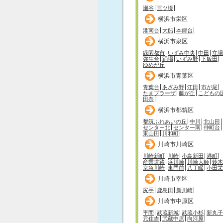
瀬谷
三ツ境
横浜市栄区
港南台
大船
本郷台
横浜市泉区
緑園都市
いずみ中央
中田
立場
弥生台
踊場
いずみ野
下飯田
ゆめが丘
横浜市青葉区
青葉台
あざみ野
江田
市が尾
たまプラーザ
藤が丘
こどもの
田奈
横浜市都筑区
都筑ふれあいの丘
中川
北山田
センター北
センター南
仲町台
東山田
川和町
川崎市川崎区
川崎新町
川崎
小島新田
港町
産業道路
浜川崎
川崎大師
鈴木
京急川崎
東門前
八丁畷
小田栄
川崎市幸区
尻手
鹿島田
新川崎
川崎市中原区
平間
武蔵新城
武蔵小杉
新丸子
元住吉
武蔵中原
向河原