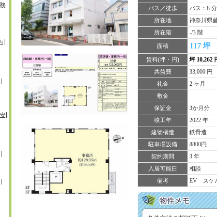
務
バス／徒歩
バス：8 分
所在地
神奈川県藤
所在階
-/3 階
内
117 坪
面積
賃料(坪・円)
坪 10,262
共益費
33,000 円
礼金
2 ヶ月
敷金
保証金
3か月分
安
竣工年
2022 年
建物構造
鉄骨造
駐車場設備
8800円
契約期間
3 年
入居可能日
相談
備考
EV ス