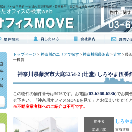
辻堂駅)しろやま伍番館 一棟貸の賃貸事務所・貸事務所・貸店舗は神奈川オフィスMOVE[5076]
トップページ
>
神奈川のエリアで探す
>
神奈川県藤沢市
>
辻堂
> 藤
一棟貸
貸
件
神奈川県藤沢市大庭5254-2 (辻堂) しろやま伍番
っ
御
。
03-6260-6586
この物件の物件番号は5076です。お電話(
)でお問
せ下さい。「神奈川オフィスMOVEを見て」とお伝えいただく
※不動産業者様へのご紹介は不可です。
しろや
物件名
沿線／駅
東海道線