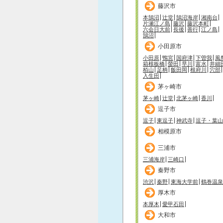
藤沢市
本鵠沼
辻堂
鵠沼海岸
湘南台
片瀬江ノ島
藤沢
藤沢本町
六会日大前
長後
善行
江ノ島
鵠沼
小田原市
小田原
鴨宮
国府津
下曽我
風
箱根板橋
螢田
早川
富水
井細
栢山
足柄
飯田岡
根府川
穴部
入生田
茅ヶ崎市
茅ヶ崎
辻堂
北茅ヶ崎
香川
逗子市
逗子
東逗子
神武寺
逗子・葉山
相模原市
三浦市
三浦海岸
三崎口
秦野市
渋沢
秦野
東海大学前
鶴巻温泉
厚木市
本厚木
愛甲石田
大和市