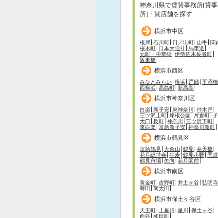
神奈川県で賃貸事務所[貸事
所]・貸店舗を探す
横浜市中区
根岸
石川町
日ノ出町
山手
関
桜木町
日本大通り
馬車道
元町・中華街
伊勢佐木長者町
阪東橋
横浜市西区
みなとみらい
横浜
戸部
平沼橋
西横浜
高島町
新高島
横浜市神奈川区
白楽
新子安
東神奈川
仲木戸
三ツ沢上町
岸根公園
片倉町
子
大口
反町
神奈川
三ツ沢下町
東白楽
京急新子安
神奈川新町
横浜市鶴見区
京急鶴見
大倉山
鶴見
弁天橋
花月総持寺
生麦
鶴見小野
国道
鶴見市場
矢向
花月園前
横浜市南区
黄金町
吉野町
井土ヶ谷
弘明寺
蒔田
南太田
横浜市保土ヶ谷区
天王町
上星川
星川
保土ヶ谷
西谷
和田町