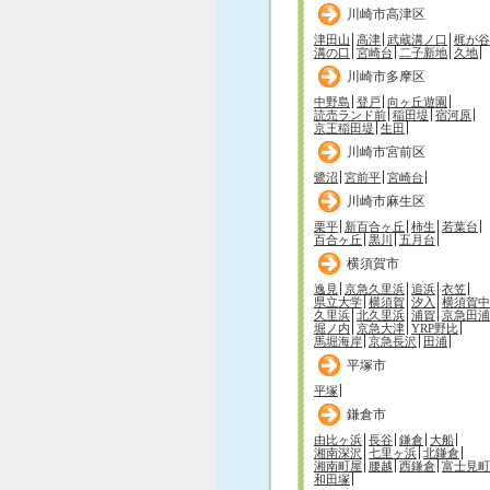
川崎市高津区
津田山
高津
武蔵溝ノ口
梶が谷
溝の口
宮崎台
二子新地
久地
川崎市多摩区
中野島
登戸
向ヶ丘遊園
読売ランド前
稲田堤
宿河原
京王稲田堤
生田
川崎市宮前区
鷺沼
宮前平
宮崎台
川崎市麻生区
栗平
新百合ヶ丘
柿生
若葉台
百合ヶ丘
黒川
五月台
横須賀市
逸見
京急久里浜
追浜
衣笠
県立大学
横須賀
汐入
横須賀中
久里浜
北久里浜
浦賀
京急田浦
堀ノ内
京急大津
YRP野比
馬堀海岸
京急長沢
田浦
平塚市
平塚
鎌倉市
由比ヶ浜
長谷
鎌倉
大船
湘南深沢
七里ヶ浜
北鎌倉
湘南町屋
腰越
西鎌倉
富士見町
和田塚