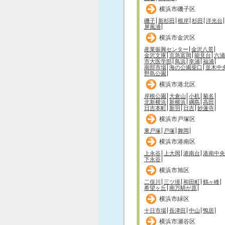
横浜市磯子区
磯子
新杉田
根岸
杉田
洋光台
屏風浦
横浜市金沢区
産業振興センター
金沢八景
金沢文庫
京急富岡
能見台
六浦
市大医学部
鳥浜
幸浦
福浦
南部市場
海の公園柴口
並木中
野島公園
横浜市港北区
岸根公園
大倉山
小机
菊名
北新横浜
新横浜
綱島
高田
日吉本町
新羽
日吉
妙蓮寺
横浜市戸塚区
東戸塚
戸塚
舞岡
横浜市港南区
上永谷
上大岡
港南台
港南中央
下永谷
横浜市旭区
二俣川
三ツ境
和田町
鶴ヶ峰
希望ヶ丘
南万騎が原
横浜市緑区
十日市場
長津田
中山
鴨居
横浜市瀬谷区