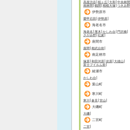
高座渋谷
桜ヶ丘
大和
中央林間
南林間
鶴間
相模大塚
つきみ野
伊勢原市
愛甲石田
伊勢原
海老名市
海老名
厚木
かしわ台
門沢橋
さがみ野
社家
座間市
座間
相武台前
南足柄市
塚原
和田河原
岩原
大雄山
富士フイルム前
綾瀬市
かしわ台
葉山町
寒川町
寒川
倉見
宮山
大磯町
大磯
二宮町
二宮