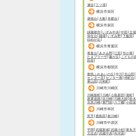
瀬谷
三ツ境
横浜市栄区
港南台
大船
本郷台
横浜市泉区
緑園都市
いずみ中央
中田
立場
弥生台
踊場
いずみ野
下飯田
ゆめが丘
横浜市青葉区
青葉台
あざみ野
江田
市が尾
たまプラーザ
藤が丘
こどもの
田奈
横浜市都筑区
都筑ふれあいの丘
中川
北山田
センター北
センター南
仲町台
東山田
川和町
川崎市川崎区
川崎新町
川崎
小島新田
港町
産業道路
浜川崎
川崎大師
鈴木
京急川崎
東門前
八丁畷
小田栄
川崎市幸区
尻手
鹿島田
新川崎
川崎市中原区
平間
武蔵新城
武蔵小杉
新丸子
元住吉
武蔵中原
向河原