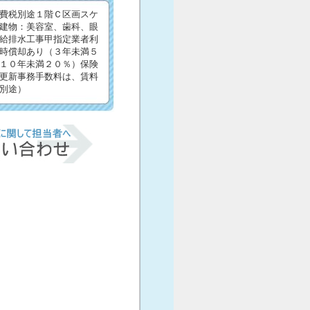
費税別途１階Ｃ区画スケ
建物：美容室、歯科、眼
給排水工事甲指定業者利
時償却あり（３年未満５
１０年未満２０％）保険
更新事務手数料は、賃料
別途）