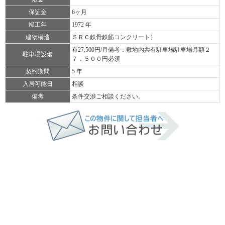
保証金
6ヶ月
竣工年
1972 年
建物構造
ＳＲＣ鉄骨鉄筋コンクリート）
有27,500円/月備考：敷地内共有駐車場駐車場月額２
駐車場設備
７，５００円必須
契約期間
5 年
入居可能日
相談
備考
条件交渉ご相談ください。