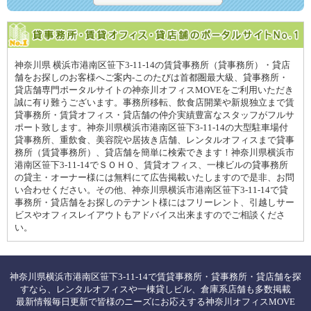
神奈川県 横浜市港南区笹下3-11-14の賃貸事務所（貸事務所）・貸店
舗をお探しのお客様へご案内-このたびは首都圏最大級、貸事務所・
貸店舗専門ポータルサイトの神奈川オフィスMOVEをご利用いただき
誠に有り難うございます。事務所移転、飲食店開業や新規独立まで賃
貸事務所・賃貸オフィス・貸店舗の仲介実績豊富なスタッフがフルサ
ポート致します。神奈川県横浜市港南区笹下3-11-14の大型駐車場付
貸事務所、重飲食、美容院や居抜き店舗、レンタルオフィスまで貸事
務所（賃貸事務所）、貸店舗を簡単に検索できます！神奈川県横浜市
港南区笹下3-11-14でＳＯＨＯ、賃貸オフィス、一棟ビルの貸事務所
の貸主・オーナー様には無料にて広告掲載いたしますので是非、お問
い合わせください。その他、神奈川県横浜市港南区笹下3-11-14で貸
事務所・貸店舗をお探しのテナント様にはフリーレント、引越しサー
ビスやオフィスレイアウトもアドバイス出来ますのでご相談くださ
い。
神奈川県横浜市港南区笹下3-11-14で賃貸事務所・貸事務所・貸店舗を探
すなら、レンタルオフィスや一棟貸しビル、倉庫系店舗も多数掲載
最新情報毎日更新で皆様のニーズにお応えする神奈川オフィスMOVE