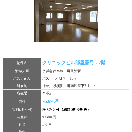
クリニックビル部屋番号：2階
物件名
沿線／駅
京浜急行本線 屏風浦駅
バス／徒歩
バス：- ／ 徒歩：15 分
所在地
神奈川県横浜市港南区笹下3-11-14
所在階
2/3 階
76.69 坪
面積
賃料(坪・円)
坪 7,745 円 （総額 594,000 円）
共益費
59,400 円
礼金
1 ヶ月
敷金