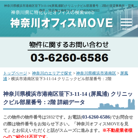
神奈川県横浜市港南区笹下3-11-14(屏風浦駅)クリニックビル部屋番号：2階の賃貸事務所・貸事
務所・貸店舗は神奈川オフィスMOVE[5932]
menu
トップページ
>
神奈川のエリアで探す
>
神奈川県横浜市港南区
>
屏風
浦
> 横浜市港南区笹下3-11-14 クリニックビル部屋番号：2階
神奈川県横浜市港南区笹下3-11-14 (屏風浦) クリニッ
クビル部屋番号：2階
詳細データ
03-6260-6586
この物件の物件番号は5932です。お電話(
)でお問合せ
の際は物件番号をお知らせ下さい。「神奈川オフィスMOVEを見
て」とお伝えいただくと話がスムーズに進みます。
※不動産業者様
へのご紹介は不可です。