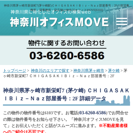
神奈川県茅ヶ崎市新栄町7(茅ケ崎駅)ＣＨＩＧＡＳＡＫＩＢｉｚ－Ｎａｚ部屋番号：2Fの賃貸事
務所・貸事務所・貸店舗は神奈川オフィスMOVE[6103]
menu
トップページ
>
神奈川のエリアで探す
>
神奈川県茅ヶ崎市
>
茅ケ崎
> 茅
ヶ崎市新栄町7 ＣＨＩＧＡＳＡＫＩＢｉｚ－Ｎａｚ部屋番号：2F
神奈川県茅ヶ崎市新栄町7 (茅ケ崎) ＣＨＩＧＡＳＡＫ
ＩＢｉｚ－Ｎａｚ部屋番号：2F
詳細データ
03-6260-6586
この物件の物件番号は6103です。お電話(
)でお問合せ
の際は物件番号をお知らせ下さい。「神奈川オフィスMOVEを見
て」とお伝えいただくと話がスムーズに進みます。
※不動産業者様
へのご紹介は不可です。