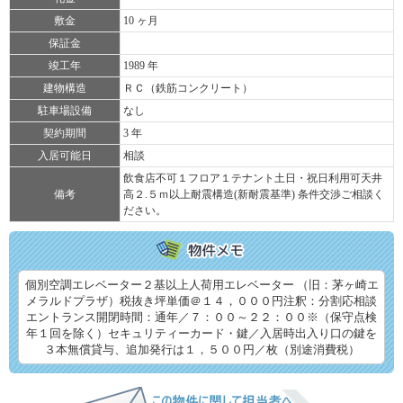
敷金
10 ヶ月
保証金
竣工年
1989 年
建物構造
ＲＣ（鉄筋コンクリート）
駐車場設備
なし
契約期間
3 年
入居可能日
相談
飲食店不可１フロア１テナント土日・祝日利用可天井
備考
高２.５ｍ以上耐震構造(新耐震基準) 条件交渉ご相談く
ださい。
個別空調エレベーター２基以上人荷用エレベーター （旧：茅ヶ崎エ
メラルドプラザ）税抜き坪単価＠１４，０００円注釈：分割応相談
エントランス開閉時間：通年／７：００～２２：００※（保守点検
年１回を除く）セキュリティーカード・鍵／入居時出入り口の鍵を
３本無償貸与、追加発行は１，５００円／枚（別途消費税）