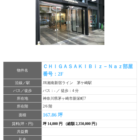
ＣＨＩＧＡＳＡＫＩＢｉｚ－Ｎａｚ部屋
物件名
番号：2F
沿線／駅
JR湘南新宿ライン 茅ケ崎駅
バス／徒歩
バス：- ／ 徒歩：4 分
所在地
神奈川県茅ヶ崎市新栄町7
所在階
2/6 階
167.86 坪
面積
賃料(坪・円)
坪 14,000 円 （総額 2,350,000 円）
共益費
礼金