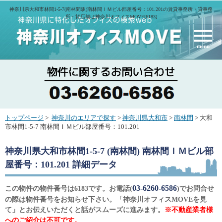
神奈川県大和市林間1-5-7(南林間駅)南林間ＩＭビル部屋番号：101.201の賃貸事務所・貸事務
所・貸店舗は神奈川オフィスMOVE[6183]
menu
トップページ
>
神奈川のエリアで探す
>
神奈川県大和市
>
南林間
> 大和
市林間1-5-7 南林間ＩＭビル部屋番号：101.201
神奈川県大和市林間1-5-7 (南林間) 南林間ＩＭビル部
屋番号：101.201
詳細データ
03-6260-6586
この物件の物件番号は6183です。お電話(
)でお問合せ
の際は物件番号をお知らせ下さい。「神奈川オフィスMOVEを見
て」とお伝えいただくと話がスムーズに進みます。
※不動産業者様
へのご紹介は不可です。