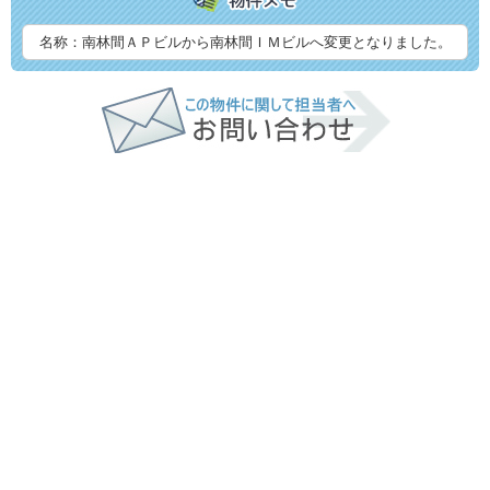
名称：南林間ＡＰビルから南林間ＩＭビルへ変更となりました。