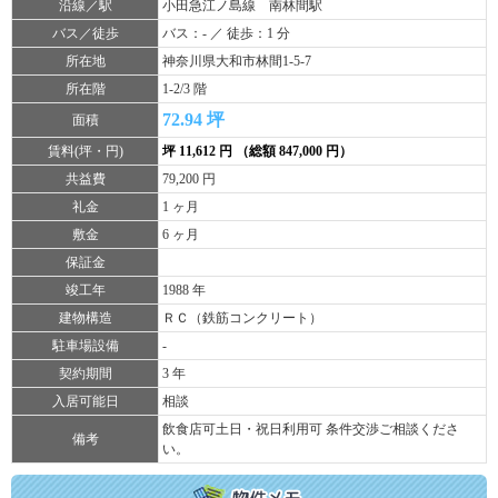
沿線／駅
小田急江ノ島線 南林間駅
バス／徒歩
バス：- ／ 徒歩：1 分
所在地
神奈川県大和市林間1-5-7
所在階
1-2/3 階
72.94 坪
面積
賃料(坪・円)
坪 11,612 円 （総額 847,000 円）
共益費
79,200 円
礼金
1 ヶ月
敷金
6 ヶ月
保証金
竣工年
1988 年
建物構造
ＲＣ（鉄筋コンクリート）
駐車場設備
-
契約期間
3 年
入居可能日
相談
飲食店可土日・祝日利用可 条件交渉ご相談くださ
備考
い。