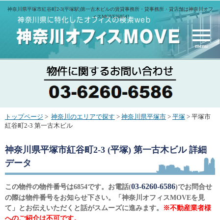
神奈川県平塚市紅谷町2-3(平塚駅)第一古木ビルの賃貸事務所・貸事務所・貸店舗は神奈川オフ
ィスMOVE[6854]
menu
トップページ
>
神奈川のエリアで探す
>
神奈川県平塚市
>
平塚
> 平塚市
紅谷町2-3 第一古木ビル
神奈川県平塚市紅谷町2-3 (平塚) 第一古木ビル
詳細
データ
03-6260-6586
この物件の物件番号は6854です。お電話(
)でお問合せ
の際は物件番号をお知らせ下さい。「神奈川オフィスMOVEを見
て」とお伝えいただくと話がスムーズに進みます。
※不動産業者様
へのご紹介は不可です。