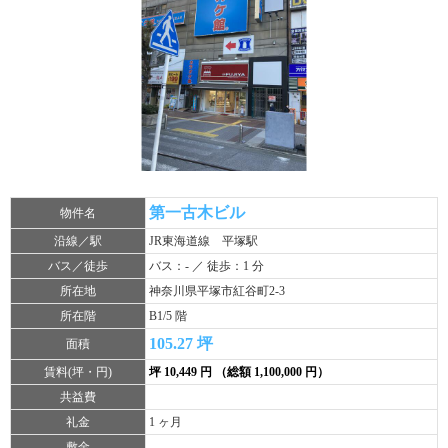
第一古木ビル
物件名
沿線／駅
JR東海道線 平塚駅
バス／徒歩
バス：- ／ 徒歩：1 分
所在地
神奈川県平塚市紅谷町2-3
所在階
B1/5 階
105.27 坪
面積
賃料(坪・円)
坪 10,449 円 （総額 1,100,000 円）
共益費
礼金
1 ヶ月
敷金