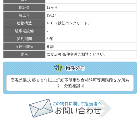
保証金
12ヶ月
竣工年
1962 年
建物構造
ＲＣ（鉄筋コンクリート）
駐車場設備
-
契約期間
3 年
入居可能日
相談
備考
飲食店可 条件交渉ご相談ください。
高温差湯式 築６０年以上詳細不明重飲食相談可専用階段２か所あ
り、分割相談可