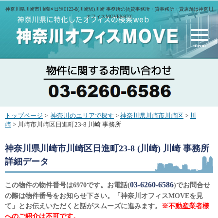
神奈川県川崎市川崎区日進町23-8(川崎駅)川崎 事務所の賃貸事務所・貸事務所・貸店舗は神奈川
オフィスMOVE[6970]
menu
トップページ
>
神奈川のエリアで探す
>
神奈川県川崎市川崎区
>
川
崎
> 川崎市川崎区日進町23-8 川崎 事務所
神奈川県川崎市川崎区日進町23-8 (川崎) 川崎 事務所
詳細データ
03-6260-6586
この物件の物件番号は6970です。お電話(
)でお問合せ
の際は物件番号をお知らせ下さい。「神奈川オフィスMOVEを見
て」とお伝えいただくと話がスムーズに進みます。
※不動産業者様
へのご紹介は不可です。