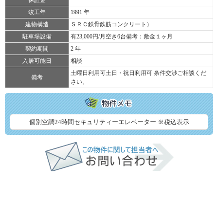
保証金
竣工年
1991 年
建物構造
ＳＲＣ鉄骨鉄筋コンクリート）
駐車場設備
有23,000円/月空き6台備考：敷金１ヶ月
契約期間
2 年
入居可能日
相談
土曜日利用可土日・祝日利用可 条件交渉ご相談くだ
備考
さい。
個別空調24時間セキュリティーエレベーター ※税込表示