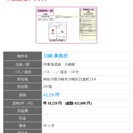
川崎 事務所
物件名
沿線／駅
JR東海道線 川崎駅
バス／徒歩
バス：- ／ 徒歩：14 分
所在地
神奈川県川崎市川崎区日進町23-8
所在階
2/9 階
42.29 坪
面積
賃料(坪・円)
坪 10,229 円 （総額 432,600 円）
共益費
礼金
敷金
10 ヶ月