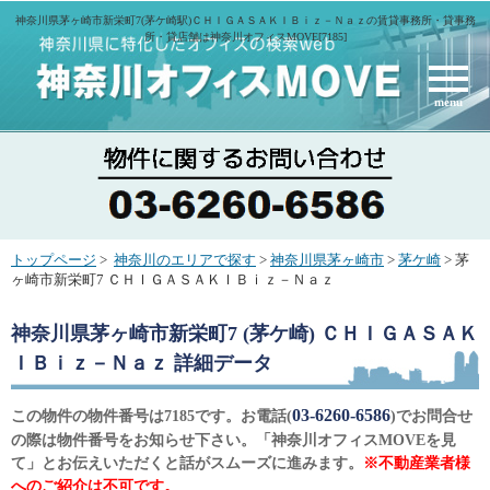
神奈川県茅ヶ崎市新栄町7(茅ケ崎駅)ＣＨＩＧＡＳＡＫＩＢｉｚ－Ｎａｚの賃貸事務所・貸事務
所・貸店舗は神奈川オフィスMOVE[7185]
menu
トップページ
>
神奈川のエリアで探す
>
神奈川県茅ヶ崎市
>
茅ケ崎
> 茅
ヶ崎市新栄町7 ＣＨＩＧＡＳＡＫＩＢｉｚ－Ｎａｚ
神奈川県茅ヶ崎市新栄町7 (茅ケ崎) ＣＨＩＧＡＳＡＫ
ＩＢｉｚ－Ｎａｚ
詳細データ
03-6260-6586
この物件の物件番号は7185です。お電話(
)でお問合せ
の際は物件番号をお知らせ下さい。「神奈川オフィスMOVEを見
て」とお伝えいただくと話がスムーズに進みます。
※不動産業者様
へのご紹介は不可です。