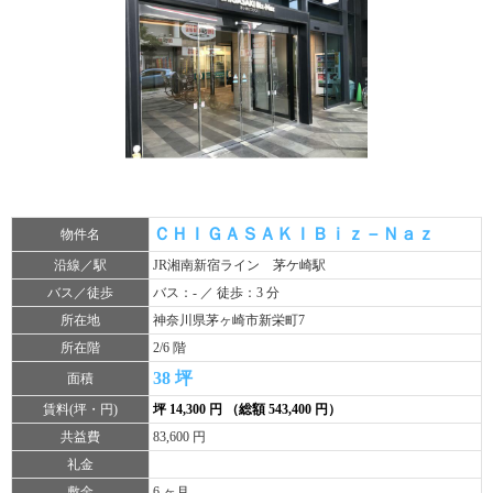
ＣＨＩＧＡＳＡＫＩＢｉｚ－Ｎａｚ
物件名
沿線／駅
JR湘南新宿ライン 茅ケ崎駅
バス／徒歩
バス：- ／ 徒歩：3 分
所在地
神奈川県茅ヶ崎市新栄町7
所在階
2/6 階
38 坪
面積
賃料(坪・円)
坪 14,300 円 （総額 543,400 円）
共益費
83,600 円
礼金
敷金
6 ヶ月