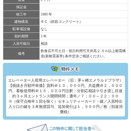
保証金
竣工年
1989 年
建物構造
ＲＣ（鉄筋コンクリート）
駐車場設備
なし
契約期間
3 年
入居可能日
相談
飲食店不可土日・祝日利用可天井高２.５ｍ以上耐震構
備考
造(新耐震基準) 条件交渉ご相談ください。
エレベーター人荷用エレベーター （旧：茅ヶ崎エメラルドプラザ）
【税抜き月額坪単価】賃料＠１３，０００円、共益費＠２，０００
円、看板使用料＠１５，０００円注釈：分割応相談※引き渡し目途
約３ヶ月エントランス開閉時間：通年／７：００～２２：００
※（保守点検年１回を除く）セキュリティーカード・鍵／入居時出
入り口の鍵を３本無償貸与、追加発行は１，５００円／枚（別途消
費税）