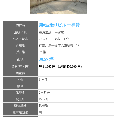
第8波乗りビル 一棟貸
物件名
沿線／駅
東海道線 平塚駅
バス／徒歩
バス：- ／ 徒歩：1 分
所在地
神奈川県平塚市八重咲町1-12
所在階
-/4 階
38.57 坪
面積
賃料(坪・円)
坪 11,667 円 （総額 450,000 円）
共益費
礼金
1 ヶ月
敷金
保証金
2ヶ月分
竣工年
1979 年
建物構造
鉄骨造
駐車場設備
有