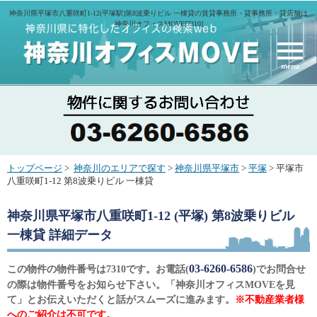
神奈川県平塚市八重咲町1-12(平塚駅)第8波乗りビル 一棟貸の賃貸事務所・貸事務所・貸店舗は
神奈川オフィスMOVE[7310]
menu
トップページ
>
神奈川のエリアで探す
>
神奈川県平塚市
>
平塚
> 平塚市
八重咲町1-12 第8波乗りビル 一棟貸
神奈川県平塚市八重咲町1-12 (平塚) 第8波乗りビル
一棟貸
詳細データ
03-6260-6586
この物件の物件番号は7310です。お電話(
)でお問合せ
の際は物件番号をお知らせ下さい。「神奈川オフィスMOVEを見
て」とお伝えいただくと話がスムーズに進みます。
※不動産業者様
へのご紹介は不可です。