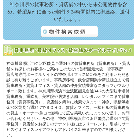
神奈川県の貸事務所・貸店舗の中から未公開物件を含
め、希望条件に合った物件を24時間以内に御連絡、送付
いたします。
神奈川県 横浜市金沢区能見台通34-7の賃貸事務所（貸事務所）・貸店
舗をお探しのお客様へご案内-このたびは首都圏最大級、貸事務所・
貸店舗専門ポータルサイトの神奈川オフィスMOVEをご利用いただき
誠に有り難うございます。事務所移転、飲食店開業や新規独立まで賃
貸事務所・賃貸オフィス・貸店舗の仲介実績豊富なスタッフがフルサ
ポート致します。神奈川県横浜市金沢区能見台通34-7の大型駐車場付
貸事務所、重飲食、美容院や居抜き店舗、レンタルオフィスまで貸事
務所（賃貸事務所）、貸店舗を簡単に検索できます！神奈川県横浜市
金沢区能見台通34-7でＳＯＨＯ、賃貸オフィス、一棟ビルの貸事務所
の貸主・オーナー様には無料にて広告掲載いたしますので是非、お問
い合わせください。その他、神奈川県横浜市金沢区能見台通34-7で貸
事務所・貸店舗をお探しのテナント様にはフリーレント、引越しサー
ビスやオフィスレイアウトもアドバイス出来ますのでご相談くださ
い。