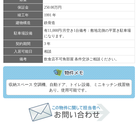
保証金
250.00万円
竣工年
1991 年
建物構造
鉄骨造
有11,000円/月空き1台備考：敷地北側の平置き駐車場
駐車場設備
になります。
契約期間
3 年
入居可能日
相談
備考
飲食店不可角部屋 条件交渉ご相談ください。
収納スペース 空調機、自動ドア、トイレ設備、ミニキッチン残置物
あり。使用可能です。