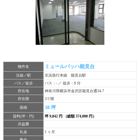
ミュールバッハ能見台
物件名
沿線／駅
京浜急行本線 能見台駅
バス／徒歩
バス：- ／ 徒歩：8 分
所在地
神奈川県横浜市金沢区能見台通34-7
所在階
2/3 階
38 坪
面積
賃料(坪・円)
坪 9,842 円 （総額 374,000 円）
共益費
礼金
1 ヶ月
敷金