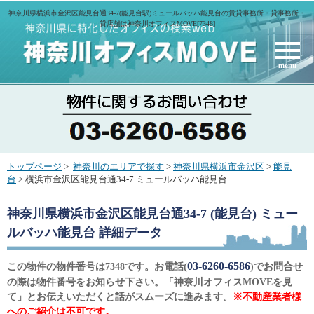
神奈川県横浜市金沢区能見台通34-7(能見台駅)ミュールバッハ能見台の賃貸事務所・貸事務所・
貸店舗は神奈川オフィスMOVE[7348]
menu
トップページ
>
神奈川のエリアで探す
>
神奈川県横浜市金沢区
>
能見
台
> 横浜市金沢区能見台通34-7 ミュールバッハ能見台
神奈川県横浜市金沢区能見台通34-7 (能見台) ミュー
ルバッハ能見台
詳細データ
03-6260-6586
この物件の物件番号は7348です。お電話(
)でお問合せ
の際は物件番号をお知らせ下さい。「神奈川オフィスMOVEを見
て」とお伝えいただくと話がスムーズに進みます。
※不動産業者様
へのご紹介は不可です。