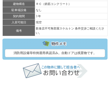
建物構造
ＲＣ（鉄筋コンクリート）
駐車場設備
なし
契約期間
3 年
入居可能日
現空
飲食店不可角部屋スケルトン 条件交渉ご相談くださ
備考
い。
消防用設備等特例適用承認済み。自動ドアは残置物です。