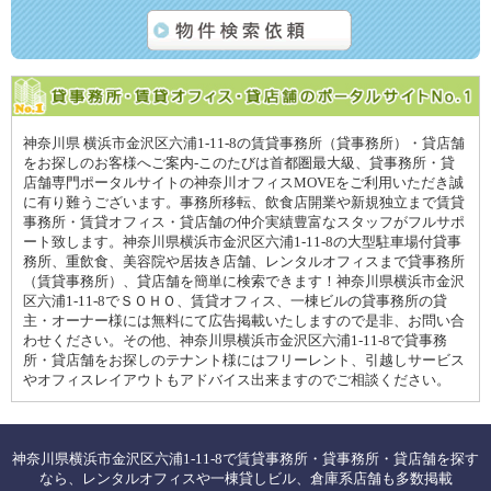
神奈川県 横浜市金沢区六浦1-11-8の賃貸事務所（貸事務所）・貸店舗
をお探しのお客様へご案内-このたびは首都圏最大級、貸事務所・貸
店舗専門ポータルサイトの神奈川オフィスMOVEをご利用いただき誠
に有り難うございます。事務所移転、飲食店開業や新規独立まで賃貸
事務所・賃貸オフィス・貸店舗の仲介実績豊富なスタッフがフルサポ
ート致します。神奈川県横浜市金沢区六浦1-11-8の大型駐車場付貸事
務所、重飲食、美容院や居抜き店舗、レンタルオフィスまで貸事務所
（賃貸事務所）、貸店舗を簡単に検索できます！神奈川県横浜市金沢
区六浦1-11-8でＳＯＨＯ、賃貸オフィス、一棟ビルの貸事務所の貸
主・オーナー様には無料にて広告掲載いたしますので是非、お問い合
わせください。その他、神奈川県横浜市金沢区六浦1-11-8で貸事務
所・貸店舗をお探しのテナント様にはフリーレント、引越しサービス
やオフィスレイアウトもアドバイス出来ますのでご相談ください。
神奈川県横浜市金沢区六浦1-11-8で賃貸事務所・貸事務所・貸店舗を探す
なら、レンタルオフィスや一棟貸しビル、倉庫系店舗も多数掲載