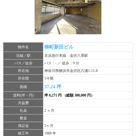
柳町新田ビル
物件名
沿線／駅
京浜急行本線 金沢八景駅
バス／徒歩
バス：- ／ 徒歩：9 分
所在地
神奈川県横浜市金沢区六浦1-11-8
所在階
1/4 階
37.24 坪
面積
賃料(坪・円)
坪 8,271 円 （総額 308,000 円）
共益費
礼金
2 ヶ月
敷金
保証金
5ヶ月
竣工年
1988 年