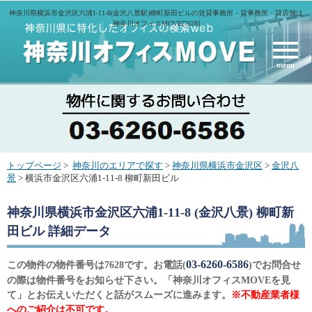
神奈川県横浜市金沢区六浦1-11-8(金沢八景駅)柳町新田ビルの賃貸事務所・貸事務所・貸店舗は
神奈川オフィスMOVE[7628]
menu
トップページ
>
神奈川のエリアで探す
>
神奈川県横浜市金沢区
>
金沢八
景
> 横浜市金沢区六浦1-11-8 柳町新田ビル
神奈川県横浜市金沢区六浦1-11-8 (金沢八景) 柳町新
田ビル
詳細データ
03-6260-6586
この物件の物件番号は7628です。お電話(
)でお問合せ
の際は物件番号をお知らせ下さい。「神奈川オフィスMOVEを見
て」とお伝えいただくと話がスムーズに進みます。
※不動産業者様
へのご紹介は不可です。