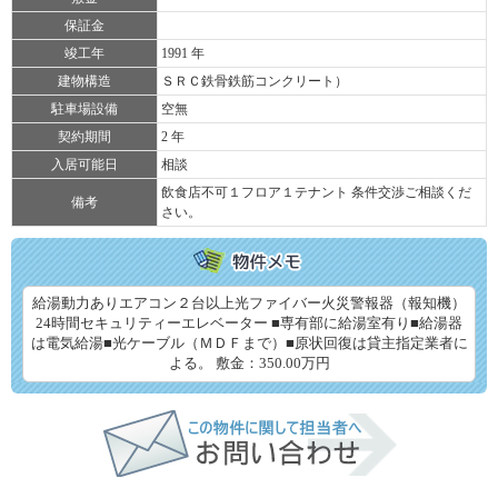
保証金
竣工年
1991 年
建物構造
ＳＲＣ鉄骨鉄筋コンクリート）
駐車場設備
空無
契約期間
2 年
入居可能日
相談
飲食店不可１フロア１テナント 条件交渉ご相談くだ
備考
さい。
給湯動力ありエアコン２台以上光ファイバー火災警報器（報知機）
24時間セキュリティーエレベーター ■専有部に給湯室有り■給湯器
は電気給湯■光ケーブル（ＭＤＦまで）■原状回復は貸主指定業者に
よる。 敷金：350.00万円