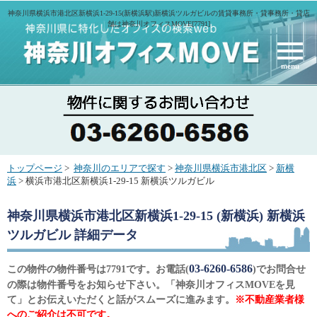
神奈川県横浜市港北区新横浜1-29-15(新横浜駅)新横浜ツルガビルの賃貸事務所・貸事務所・貸店
舗は神奈川オフィスMOVE[7791]
menu
トップページ
>
神奈川のエリアで探す
>
神奈川県横浜市港北区
>
新横
浜
> 横浜市港北区新横浜1-29-15 新横浜ツルガビル
神奈川県横浜市港北区新横浜1-29-15 (新横浜) 新横浜
ツルガビル
詳細データ
03-6260-6586
この物件の物件番号は7791です。お電話(
)でお問合せ
の際は物件番号をお知らせ下さい。「神奈川オフィスMOVEを見
て」とお伝えいただくと話がスムーズに進みます。
※不動産業者様
へのご紹介は不可です。