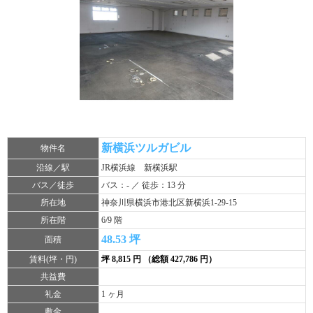
新横浜ツルガビル
物件名
沿線／駅
JR横浜線 新横浜駅
バス／徒歩
バス：- ／ 徒歩：13 分
所在地
神奈川県横浜市港北区新横浜1-29-15
所在階
6/9 階
48.53 坪
面積
賃料(坪・円)
坪 8,815 円 （総額 427,786 円）
共益費
礼金
1 ヶ月
敷金