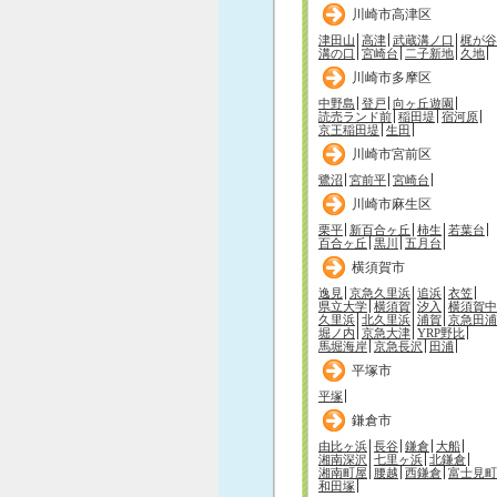
川崎市高津区
津田山
高津
武蔵溝ノ口
梶が谷
溝の口
宮崎台
二子新地
久地
川崎市多摩区
中野島
登戸
向ヶ丘遊園
読売ランド前
稲田堤
宿河原
京王稲田堤
生田
川崎市宮前区
鷺沼
宮前平
宮崎台
川崎市麻生区
栗平
新百合ヶ丘
柿生
若葉台
百合ヶ丘
黒川
五月台
横須賀市
逸見
京急久里浜
追浜
衣笠
県立大学
横須賀
汐入
横須賀中
久里浜
北久里浜
浦賀
京急田浦
堀ノ内
京急大津
YRP野比
馬堀海岸
京急長沢
田浦
平塚市
平塚
鎌倉市
由比ヶ浜
長谷
鎌倉
大船
湘南深沢
七里ヶ浜
北鎌倉
湘南町屋
腰越
西鎌倉
富士見町
和田塚