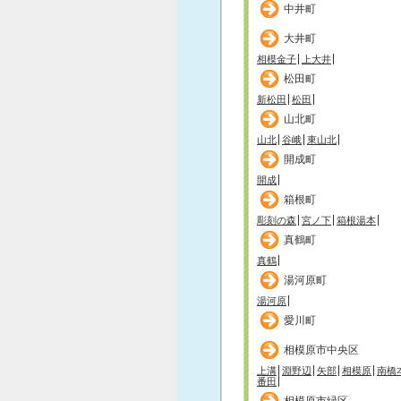
中井町
大井町
相模金子
上大井
松田町
新松田
松田
山北町
山北
谷峨
東山北
開成町
開成
箱根町
彫刻の森
宮ノ下
箱根湯本
真鶴町
真鶴
湯河原町
湯河原
愛川町
相模原市中央区
上溝
淵野辺
矢部
相模原
南橋
番田
相模原市緑区