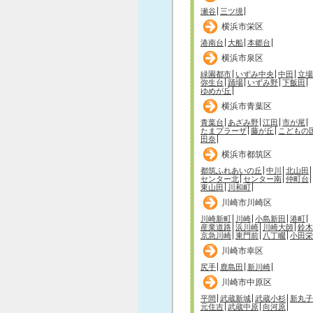
瀬谷
三ツ境
横浜市栄区
港南台
大船
本郷台
横浜市泉区
緑園都市
いずみ中央
中田
立場
弥生台
踊場
いずみ野
下飯田
ゆめが丘
横浜市青葉区
青葉台
あざみ野
江田
市が尾
たまプラーザ
藤が丘
こどもの
田奈
横浜市都筑区
都筑ふれあいの丘
中川
北山田
センター北
センター南
仲町台
東山田
川和町
川崎市川崎区
川崎新町
川崎
小島新田
港町
産業道路
浜川崎
川崎大師
鈴木
京急川崎
東門前
八丁畷
小田栄
川崎市幸区
尻手
鹿島田
新川崎
川崎市中原区
平間
武蔵新城
武蔵小杉
新丸子
元住吉
武蔵中原
向河原