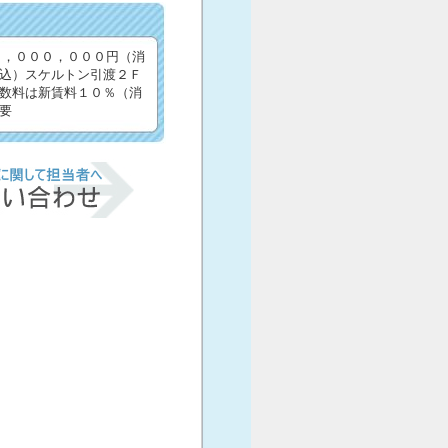
１，０００，０００円（消
込）スケルトン引渡２Ｆ
数料は新賃料１０％（消
要