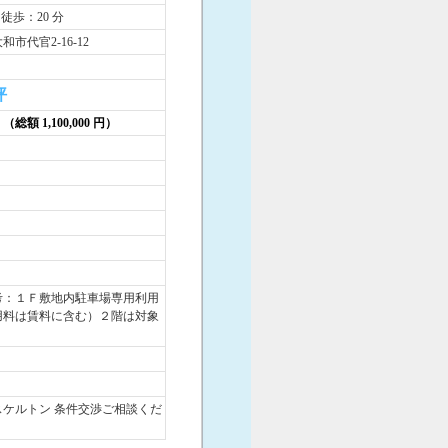
 徒歩：20 分
市代官2-16-12
坪
円 （総額 1,100,000 円）
考：１Ｆ敷地内駐車場専用利用
用料は賃料に含む）２階は対象
スケルトン 条件交渉ご相談くだ