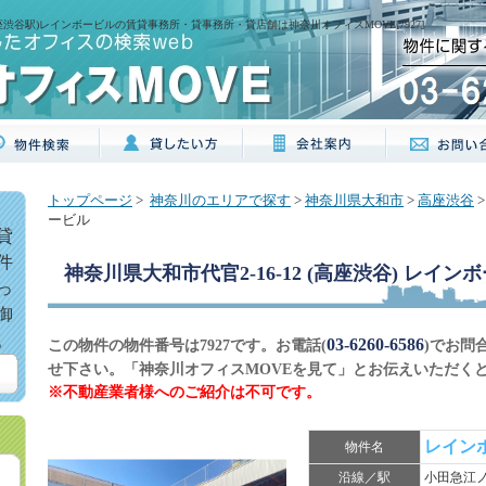
(高座渋谷駅)レインボービルの賃貸事務所・貸事務所・貸店舗は神奈川オフィスMOVE[7927]
トップページ
>
神奈川のエリアで探す
>
神奈川県大和市
>
高座渋谷
>
ービル
貸
件
神奈川県大和市代官2-16-12 (高座渋谷) レイン
っ
御
。
03-6260-6586
この物件の物件番号は7927です。お電話(
)でお問
せ下さい。「神奈川オフィスMOVEを見て」とお伝えいただく
※不動産業者様へのご紹介は不可です。
レイン
物件名
沿線／駅
小田急江