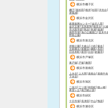
横浜市磯子区
磯子
新杉田
根岸
杉田
洋光台
屏風浦
横浜市金沢区
産業振興センター
金沢八景
金沢文庫
京急富岡
能見台
六浦
市大医学部
鳥浜
幸浦
福浦
南部市場
海の公園柴口
並木中
野島公園
横浜市港北区
岸根公園
大倉山
小机
菊名
北新横浜
新横浜
綱島
高田
日吉本町
新羽
日吉
妙蓮寺
横浜市戸塚区
東戸塚
戸塚
舞岡
横浜市港南区
上永谷
上大岡
港南台
港南中央
下永谷
横浜市旭区
二俣川
三ツ境
和田町
鶴ヶ峰
希望ヶ丘
南万騎が原
横浜市緑区
十日市場
長津田
中山
鴨居
横浜市瀬谷区