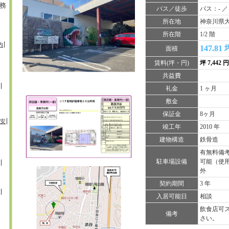
務
バス／徒歩
バス：- ／
所在地
神奈川県大和
所在階
1/2 階
内
147.81 
面積
賃料(坪・円)
坪 7,442 
共益費
礼金
1 ヶ月
敷金
保証金
8ヶ月
安
竣工年
2010 年
建物構造
鉄骨造
有無料備
駐車場設備
可能（使
外
契約期間
3 年
入居可能日
相談
飲食店可
備考
さい。