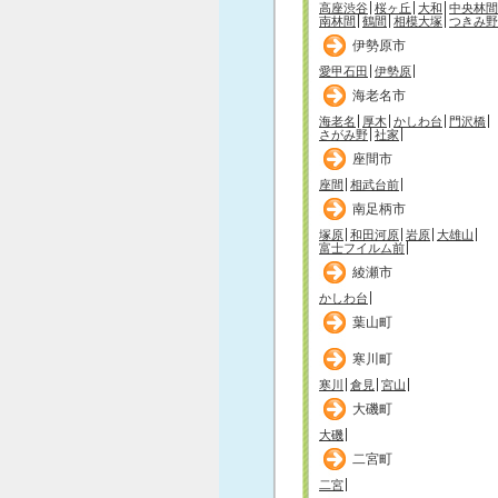
高座渋谷
桜ヶ丘
大和
中央林間
南林間
鶴間
相模大塚
つきみ野
伊勢原市
愛甲石田
伊勢原
海老名市
海老名
厚木
かしわ台
門沢橋
さがみ野
社家
座間市
座間
相武台前
南足柄市
塚原
和田河原
岩原
大雄山
富士フイルム前
綾瀬市
かしわ台
葉山町
寒川町
寒川
倉見
宮山
大磯町
大磯
二宮町
二宮