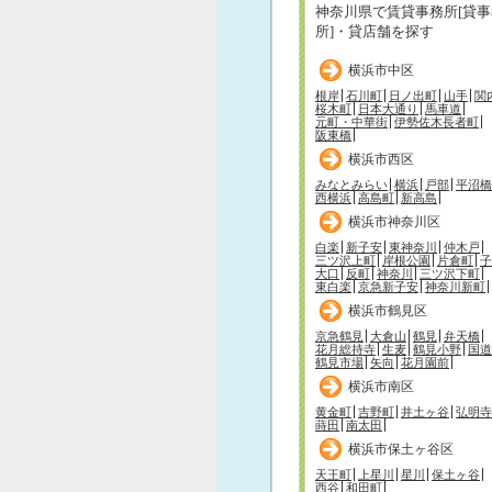
神奈川県で賃貸事務所[貸事
所]・貸店舗を探す
横浜市中区
根岸
石川町
日ノ出町
山手
関
桜木町
日本大通り
馬車道
元町・中華街
伊勢佐木長者町
阪東橋
横浜市西区
みなとみらい
横浜
戸部
平沼橋
西横浜
高島町
新高島
横浜市神奈川区
白楽
新子安
東神奈川
仲木戸
三ツ沢上町
岸根公園
片倉町
子
大口
反町
神奈川
三ツ沢下町
東白楽
京急新子安
神奈川新町
横浜市鶴見区
京急鶴見
大倉山
鶴見
弁天橋
花月総持寺
生麦
鶴見小野
国道
鶴見市場
矢向
花月園前
横浜市南区
黄金町
吉野町
井土ヶ谷
弘明寺
蒔田
南太田
横浜市保土ヶ谷区
天王町
上星川
星川
保土ヶ谷
西谷
和田町