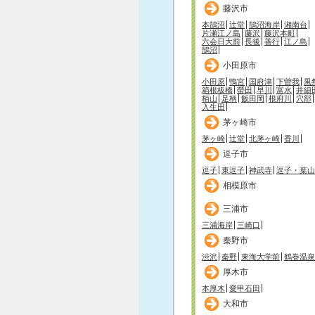
藤沢市
本鵠沼
辻堂
鵠沼海岸
湘南台
片瀬江ノ島
藤沢
藤沢本町
六会日大前
長後
善行
江ノ島
鵠沼
小田原市
小田原
鴨宮
国府津
下曽我
風
箱根板橋
螢田
早川
富水
井細
栢山
足柄
飯田岡
根府川
穴部
入生田
茅ヶ崎市
茅ヶ崎
辻堂
北茅ヶ崎
香川
逗子市
逗子
東逗子
神武寺
逗子・葉山
相模原市
三浦市
三浦海岸
三崎口
秦野市
渋沢
秦野
東海大学前
鶴巻温泉
厚木市
本厚木
愛甲石田
大和市