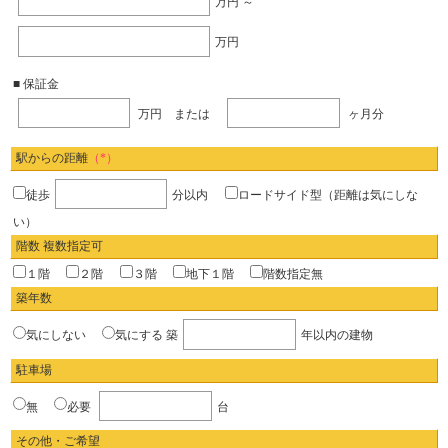
万円 ～
万円
■ 保証金
万円 または
ヶ月分
駅からの距離
（*）
徒歩
分以内
ロードサイド型（距離は気にしな
い）
階数 複数指定可
１階
２階
３階
地下１階
階数指定無
築年数
気にしない
気にする
築
年以内の建物
駐車場
無
必要
台
その他・ご希望