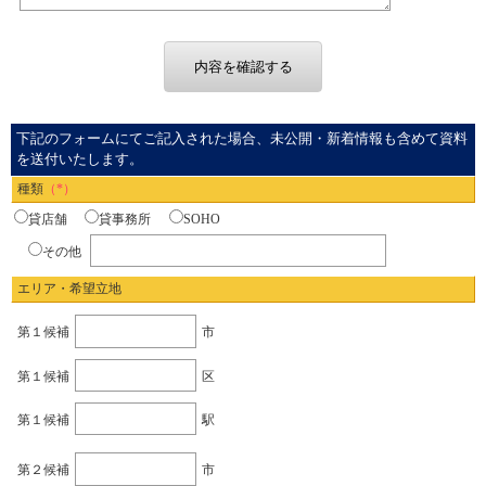
下記のフォームにてご記入された場合、未公開・新着情報も含めて資料
を送付いたします。
種類
（*）
貸店舗
貸事務所
SOHO
その他
エリア・希望立地
第１候補
市
第１候補
区
第１候補
駅
第２候補
市