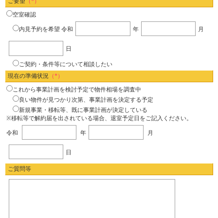
ご要望
（*）
空室確認
内見予約を希望
令和
年
月
日
ご契約・条件等について相談したい
現在の準備状況
（*）
これから事業計画を検討予定で物件相場を調査中
良い物件が見つかり次第、事業計画を決定する予定
新規事業・移転等、既に事業計画が決定している
※移転等で解約届を出されている場合、退室予定日をご記入ください。
令和
年
月
日
ご質問等