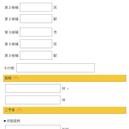
第２候補
区
第２候補
駅
第３候補
市
第３候補
区
第３候補
駅
その他
面積
（*）
坪 ～
坪
ご予算
（*）
■ 月額賃料