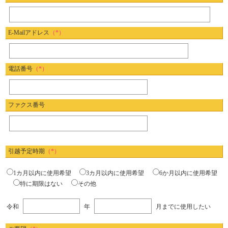
E-Mailアドレス
（*）
電話番号
（*）
ファクス番号
引越予定時期
（*）
1カ月以内に使用希望
3カ月以内に使用希望
6か月以内に使用希望
特に期限はない
その他
令和
年
月までに使用したい