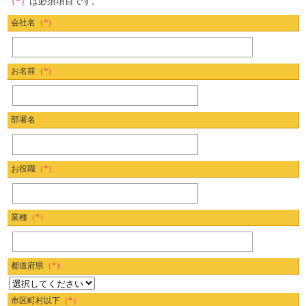
（*）
は必須項目です。
会社名
（*）
お名前
（*）
部署名
お役職
（*）
業種
（*）
都道府県
（*）
市区町村以下
（*）