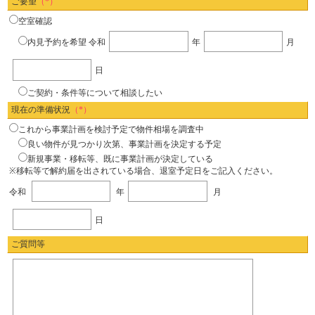
ご要望
（*）
空室確認
内見予約を希望
令和
年
月
日
ご契約・条件等について相談したい
現在の準備状況
（*）
これから事業計画を検討予定で物件相場を調査中
良い物件が見つかり次第、事業計画を決定する予定
新規事業・移転等、既に事業計画が決定している
※移転等で解約届を出されている場合、退室予定日をご記入ください。
令和
年
月
日
ご質問等