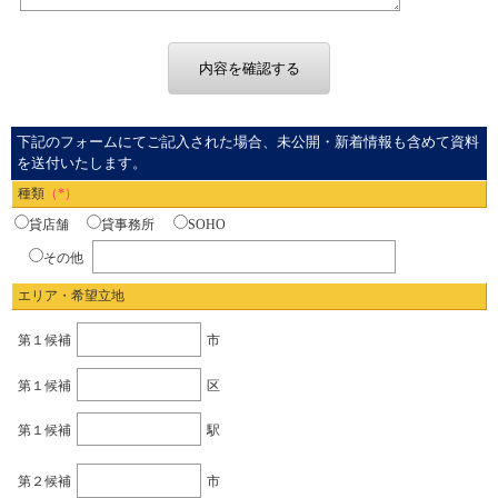
下記のフォームにてご記入された場合、未公開・新着情報も含めて資料
を送付いたします。
種類
（*）
貸店舗
貸事務所
SOHO
その他
エリア・希望立地
第１候補
市
第１候補
区
第１候補
駅
第２候補
市