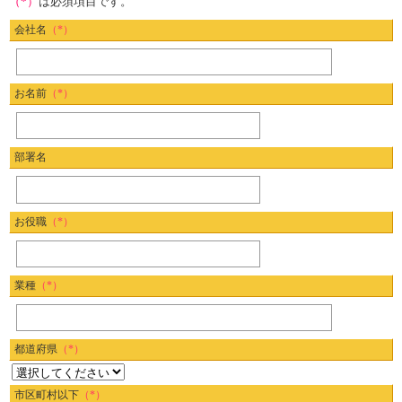
（*）
は必須項目です。
会社名
（*）
お名前
（*）
部署名
お役職
（*）
業種
（*）
都道府県
（*）
市区町村以下
（*）