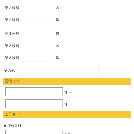
第２候補
区
第２候補
駅
第３候補
市
第３候補
区
第３候補
駅
その他
面積
（*）
坪 ～
坪
ご予算
（*）
■ 月額賃料