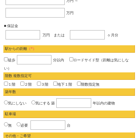
万円 ～
万円
■ 保証金
万円 または
ヶ月分
駅からの距離
（*）
徒歩
分以内
ロードサイド型（距離は気にしな
い）
階数 複数指定可
１階
２階
３階
地下１階
階数指定無
築年数
気にしない
気にする
築
年以内の建物
駐車場
無
必要
台
その他・ご希望