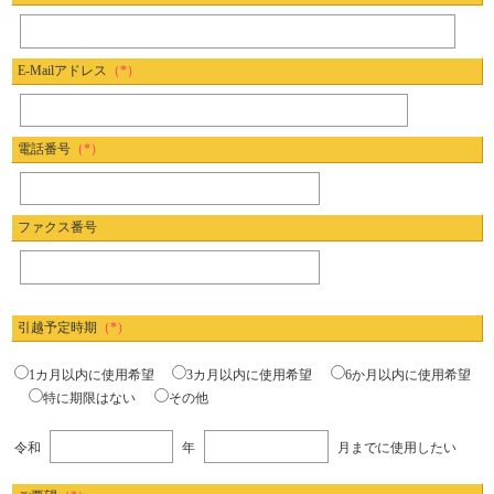
E-Mailアドレス
（*）
電話番号
（*）
ファクス番号
引越予定時期
（*）
1カ月以内に使用希望
3カ月以内に使用希望
6か月以内に使用希望
特に期限はない
その他
令和
年
月までに使用したい