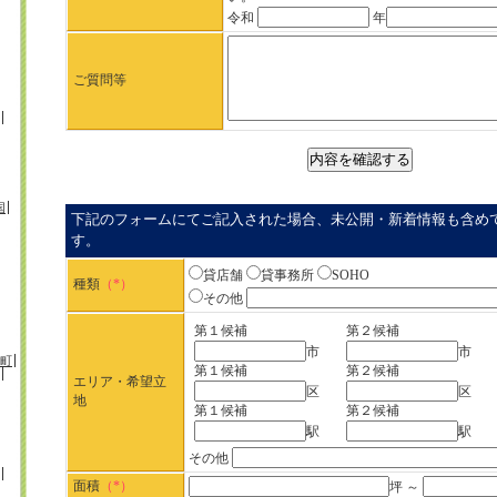
令和
年
ご質問等
国
下記のフォームにてご記入された場合、未公開・新着情報も含め
す。
貸店舗
貸事務所
SOHO
種類
（*）
その他
第１候補
第２候補
市
市
町
第１候補
第２候補
エリア・希望立
区
区
地
第１候補
第２候補
駅
駅
その他
面積
（*）
坪 ～