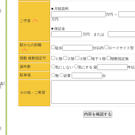
■ 月額賃料
万円 ～
万円
ご予算
（*）
■ 保証金
万円 または
駅からの距離
徒歩
分以内
ロードサイド型
（*）
階数 複数指定可
１階
２階
３階
地下１階
階数指定無
築年数
気にしない
気にする
築
年以
駐車場
無
必要
台
央
その他・ご希望