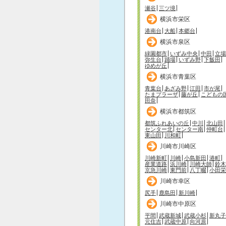
瀬谷
三ツ境
横浜市栄区
港南台
大船
本郷台
横浜市泉区
緑園都市
いずみ中央
中田
立場
弥生台
踊場
いずみ野
下飯田
ゆめが丘
横浜市青葉区
青葉台
あざみ野
江田
市が尾
たまプラーザ
藤が丘
こどもの
田奈
横浜市都筑区
都筑ふれあいの丘
中川
北山田
センター北
センター南
仲町台
東山田
川和町
川崎市川崎区
川崎新町
川崎
小島新田
港町
産業道路
浜川崎
川崎大師
鈴木
京急川崎
東門前
八丁畷
小田栄
川崎市幸区
尻手
鹿島田
新川崎
川崎市中原区
平間
武蔵新城
武蔵小杉
新丸子
元住吉
武蔵中原
向河原