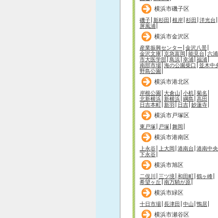
横浜市磯子区
磯子
新杉田
根岸
杉田
洋光台
屏風浦
横浜市金沢区
産業振興センター
金沢八景
金沢文庫
京急富岡
能見台
六浦
市大医学部
鳥浜
幸浦
福浦
南部市場
海の公園柴口
並木中
野島公園
横浜市港北区
岸根公園
大倉山
小机
菊名
北新横浜
新横浜
綱島
高田
日吉本町
新羽
日吉
妙蓮寺
横浜市戸塚区
東戸塚
戸塚
舞岡
横浜市港南区
上永谷
上大岡
港南台
港南中央
下永谷
横浜市旭区
二俣川
三ツ境
和田町
鶴ヶ峰
希望ヶ丘
南万騎が原
横浜市緑区
十日市場
長津田
中山
鴨居
横浜市瀬谷区