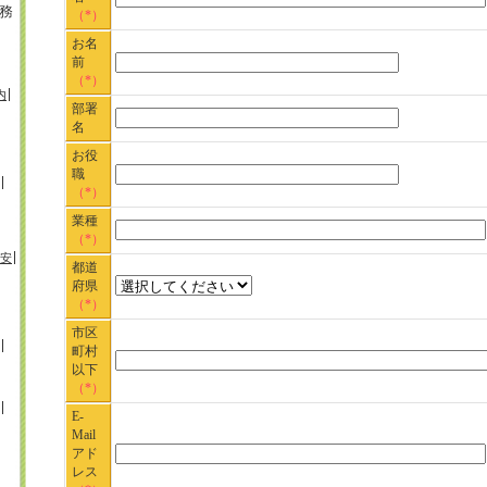
務
（*）
お名
前
（*）
内
部署
名
お役
職
（*）
業種
（*）
安
都道
府県
（*）
市区
町村
以下
（*）
E-
Mail
アド
レス