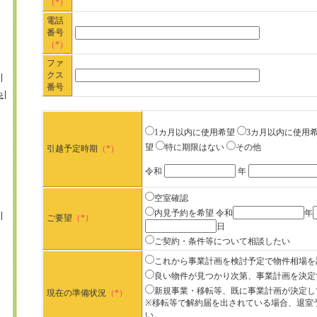
（*）
電話
番号
（*）
ファ
クス
番号
央
1カ月以内に使用希望
3カ月以内に使用
望
特に期限はない
その他
引越予定時期
（*）
令和
年
空室確認
内見予約を希望
令和
年
ご要望
（*）
日
ご契約・条件等について相談したい
これから事業計画を検討予定で物件相場を
良い物件が見つかり次第、事業計画を決定
新規事業・移転等、既に事業計画が決定し
現在の準備状況
（*）
※移転等で解約届を出されている場合、退室
い。