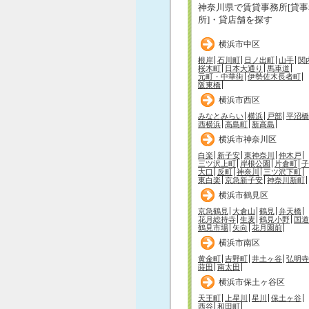
神奈川県で賃貸事務所[貸事
所]・貸店舗を探す
横浜市中区
根岸
石川町
日ノ出町
山手
関
桜木町
日本大通り
馬車道
元町・中華街
伊勢佐木長者町
阪東橋
横浜市西区
みなとみらい
横浜
戸部
平沼橋
西横浜
高島町
新高島
横浜市神奈川区
白楽
新子安
東神奈川
仲木戸
三ツ沢上町
岸根公園
片倉町
子
大口
反町
神奈川
三ツ沢下町
東白楽
京急新子安
神奈川新町
横浜市鶴見区
京急鶴見
大倉山
鶴見
弁天橋
花月総持寺
生麦
鶴見小野
国道
鶴見市場
矢向
花月園前
横浜市南区
黄金町
吉野町
井土ヶ谷
弘明寺
蒔田
南太田
横浜市保土ヶ谷区
天王町
上星川
星川
保土ヶ谷
西谷
和田町