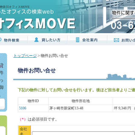
神奈川オフィスMOVE
トップページ
> 物件お問い合せ
貸
物件お問い合せ
件
っ
御
下記の物件に対してお問い合せを行います。後ほど担当者よりご
。
物件ID
物件所在地
5106
茅ヶ崎市新栄町13-48
坪 9,348 円 
（*）
は必須項目です。
会社
名