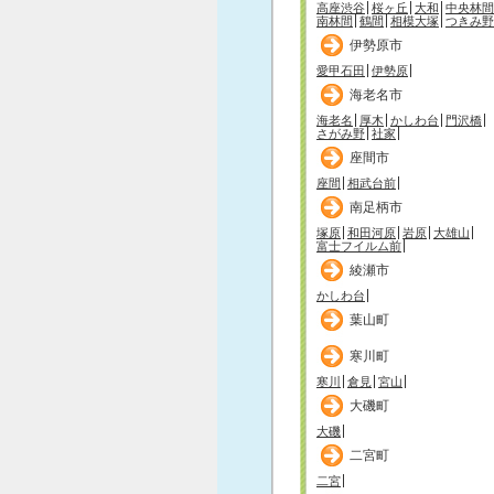
高座渋谷
桜ヶ丘
大和
中央林間
南林間
鶴間
相模大塚
つきみ野
伊勢原市
愛甲石田
伊勢原
海老名市
海老名
厚木
かしわ台
門沢橋
さがみ野
社家
座間市
座間
相武台前
南足柄市
塚原
和田河原
岩原
大雄山
富士フイルム前
綾瀬市
かしわ台
葉山町
寒川町
寒川
倉見
宮山
大磯町
大磯
二宮町
二宮