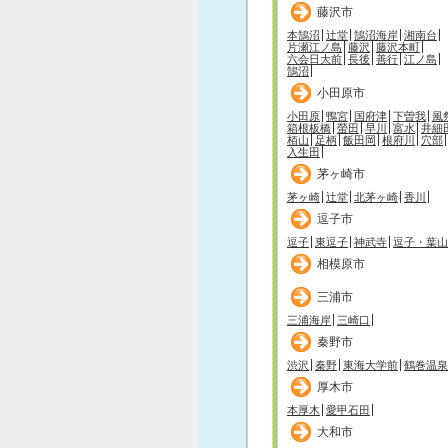
藤沢市
本鵠沼
辻堂
鵠沼海岸
湘南台
片瀬江ノ島
藤沢
藤沢本町
六会日大前
長後
善行
江ノ島
鵠沼
小田原市
小田原
鴨宮
国府津
下曽我
風
箱根板橋
螢田
早川
富水
井細
栢山
足柄
飯田岡
根府川
穴部
入生田
茅ヶ崎市
茅ヶ崎
辻堂
北茅ヶ崎
香川
逗子市
逗子
東逗子
神武寺
逗子・葉山
相模原市
三浦市
三浦海岸
三崎口
秦野市
渋沢
秦野
東海大学前
鶴巻温泉
厚木市
本厚木
愛甲石田
大和市