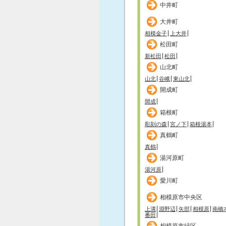
中井町
大井町
相模金子
上大井
松田町
新松田
松田
山北町
山北
谷峨
東山北
開成町
開成
箱根町
彫刻の森
宮ノ下
箱根湯本
真鶴町
真鶴
湯河原町
湯河原
愛川町
相模原市中央区
上溝
淵野辺
矢部
相模原
南橋
番田
相模原市緑区