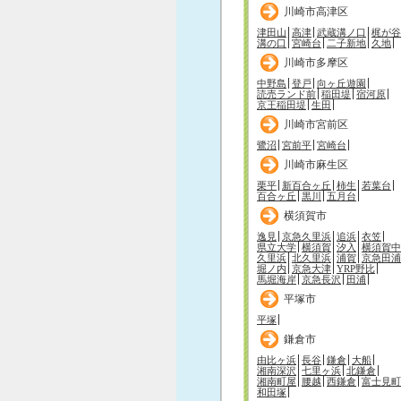
川崎市高津区
津田山
高津
武蔵溝ノ口
梶が谷
溝の口
宮崎台
二子新地
久地
川崎市多摩区
中野島
登戸
向ヶ丘遊園
読売ランド前
稲田堤
宿河原
京王稲田堤
生田
川崎市宮前区
鷺沼
宮前平
宮崎台
川崎市麻生区
栗平
新百合ヶ丘
柿生
若葉台
百合ヶ丘
黒川
五月台
横須賀市
逸見
京急久里浜
追浜
衣笠
県立大学
横須賀
汐入
横須賀中
久里浜
北久里浜
浦賀
京急田浦
堀ノ内
京急大津
YRP野比
馬堀海岸
京急長沢
田浦
平塚市
平塚
鎌倉市
由比ヶ浜
長谷
鎌倉
大船
湘南深沢
七里ヶ浜
北鎌倉
湘南町屋
腰越
西鎌倉
富士見町
和田塚