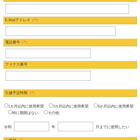
E-Mailアドレス
（*）
電話番号
（*）
ファクス番号
引越予定時期
（*）
1カ月以内に使用希望
3カ月以内に使用希望
6か月以内に使用希望
特に期限はない
その他
令和
年
月までに使用したい