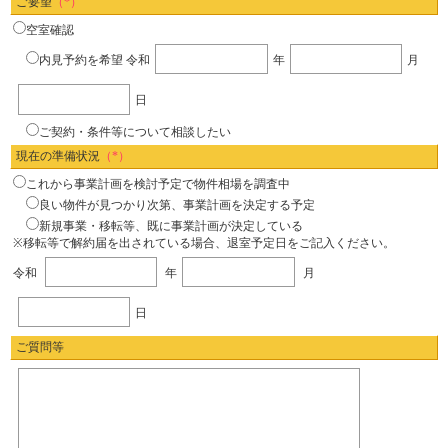
ご要望
（*）
空室確認
内見予約を希望
令和
年
月
日
ご契約・条件等について相談したい
現在の準備状況
（*）
これから事業計画を検討予定で物件相場を調査中
良い物件が見つかり次第、事業計画を決定する予定
新規事業・移転等、既に事業計画が決定している
※移転等で解約届を出されている場合、退室予定日をご記入ください。
令和
年
月
日
ご質問等