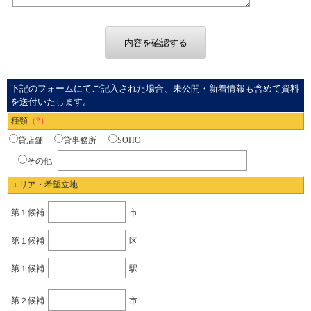
下記のフォームにてご記入された場合、未公開・新着情報も含めて資料
を送付いたします。
種類
（*）
貸店舗
貸事務所
SOHO
その他
エリア・希望立地
第１候補
市
第１候補
区
第１候補
駅
第２候補
市