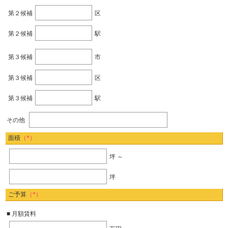
第２候補
区
第２候補
駅
第３候補
市
第３候補
区
第３候補
駅
その他
面積
（*）
坪 ～
坪
ご予算
（*）
■ 月額賃料