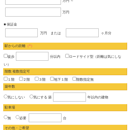
万円 ～
万円
■ 保証金
万円 または
ヶ月分
駅からの距離
（*）
徒歩
分以内
ロードサイド型（距離は気にしな
い）
階数 複数指定可
１階
２階
３階
地下１階
階数指定無
築年数
気にしない
気にする
築
年以内の建物
駐車場
無
必要
台
その他・ご希望