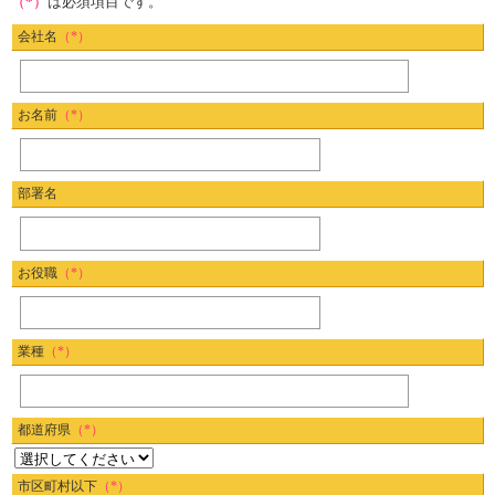
（*）
は必須項目です。
会社名
（*）
お名前
（*）
部署名
お役職
（*）
業種
（*）
都道府県
（*）
市区町村以下
（*）