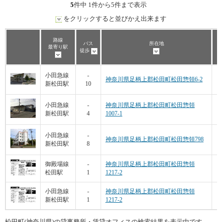
5
件中 1件から5件まで表示
をクリックすると並びかえ出来ます
路線
バス
所在地
最寄り駅
徒歩
小田急線
-
神奈川県足柄上郡松田町松田惣領6-2
新松田駅
10
小田急線
-
神奈川県足柄上郡松田町松田惣領
新松田駅
4
1007-1
2
小田急線
-
神奈川県足柄上郡松田町松田惣領798
新松田駅
8
御殿場線
-
神奈川県足柄上郡松田町松田惣領
松田駅
1
1217-2
小田急線
-
神奈川県足柄上郡松田町松田惣領
新松田駅
1
1217-2