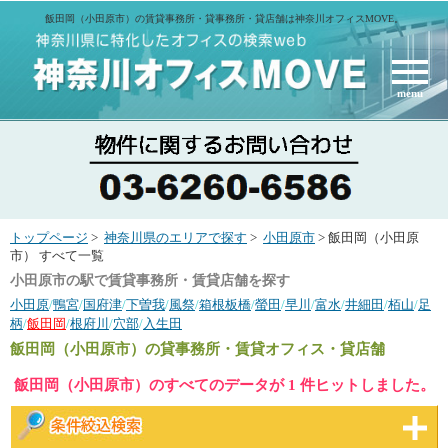
飯田岡（小田原市）の賃貸事務所・貸事務所・貸店舗は神奈川オフィスMOVE。
menu
トップページ
>
神奈川県のエリアで探す
>
小田原市
> 飯田岡（小田原
市） すべて一覧
小田原市の駅で賃貸事務所・賃貸店舗を探す
小田原
/
鴨宮
/
国府津
/
下曽我
/
風祭
/
箱根板橋
/
螢田
/
早川
/
富水
/
井細田
/
栢山
/
足
柄
/
飯田岡
/
根府川
/
穴部
/
入生田
飯田岡（小田原市）
の貸事務所・賃貸オフィス・貸店舗
飯田岡（小田原市）のすべてのデータが 1 件ヒットしました。