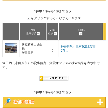
1
件中 1件から1件まで表示
をクリックすると並びかえ出来ます
路線
バス
所在地
最寄り駅
徒歩
伊豆箱根大雄山
1
-
神奈川県小田原市清水新田
線
9
273-1
飯田岡駅
飯田岡（小田原市）の貸事務所・賃貸オフィスの検索結果を表示中で
す。
1
件中 1件から1件まで表示