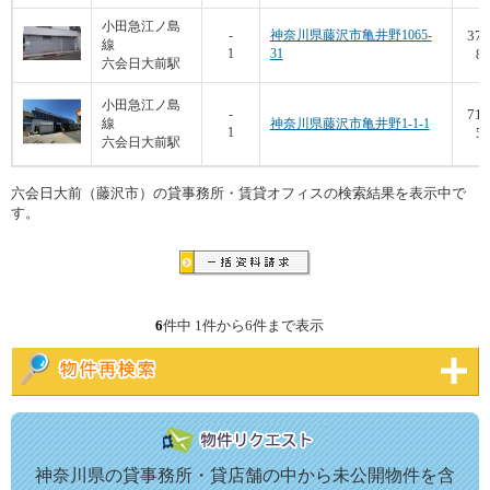
小田急江ノ島
37.
-
神奈川県藤沢市亀井野1065-
線
1
31
8,
六会日大前駅
小田急江ノ島
71.
-
線
神奈川県藤沢市亀井野1-1-1
1
5,
六会日大前駅
六会日大前（藤沢市）の貸事務所・賃貸オフィスの検索結果を表示中で
す。
6
件中 1件から6件まで表示
神奈川県の貸事務所・貸店舗の中から未公開物件を含