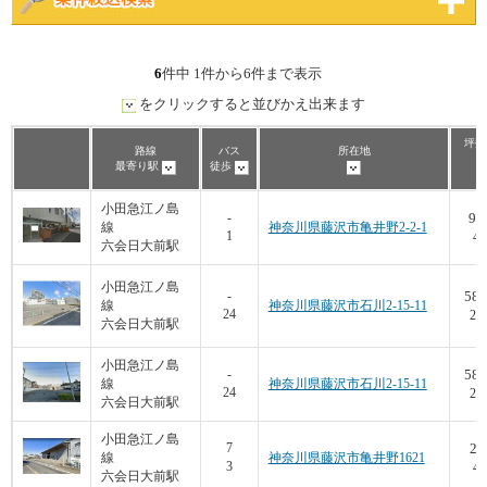
6
件中 1件から6件まで表示
をクリックすると並びかえ出来ます
坪数
路線
バス
所在地
最寄り駅
徒歩
小田急江ノ島
99
-
線
神奈川県藤沢市亀井野2-2-1
1
4,
六会日大前駅
小田急江ノ島
58.
-
線
神奈川県藤沢市石川2-15-11
24
22
六会日大前駅
小田急江ノ島
58.
-
線
神奈川県藤沢市石川2-15-11
24
22
六会日大前駅
小田急江ノ島
20
7
線
神奈川県藤沢市亀井野1621
3
4,
六会日大前駅