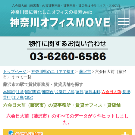
六会日大前（藤沢市）の賃貸事務所・貸事務所・貸店舗は神奈川オフィスMOVE。
menu
トップページ
>
神奈川県のエリアで探す
>
藤沢市
> 六会日大前（藤沢
市） すべて一覧
藤沢市の駅で賃貸事務所・賃貸店舗を探す
本鵠沼
/
辻堂
/
鵠沼海岸
/
湘南台
/
片瀬江ノ島
/
藤沢
/
藤沢本町
/
六会日大前
/
長後
/
善行
/
江ノ島
/
鵠沼
六会日大前（藤沢市）
の貸事務所・賃貸オフィス・貸店舗
六会日大前（藤沢市）のすべてのデータが 6 件ヒットしまし
た。