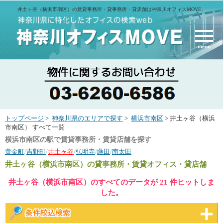
井土ヶ谷（横浜市南区）の賃貸事務所・貸事務所・貸店舗は神奈川オフィスMOVE。
menu
トップページ
>
神奈川県のエリアで探す
>
横浜市南区
> 井土ヶ谷（横浜
市南区） すべて一覧
横浜市南区の駅で賃貸事務所・賃貸店舗を探す
黄金町
/
吉野町
/
井土ヶ谷
/
弘明寺
/
蒔田
/
南太田
井土ヶ谷（横浜市南区）
の貸事務所・賃貸オフィス・貸店舗
井土ヶ谷（横浜市南区）のすべてのデータが 21 件ヒットしま
した。