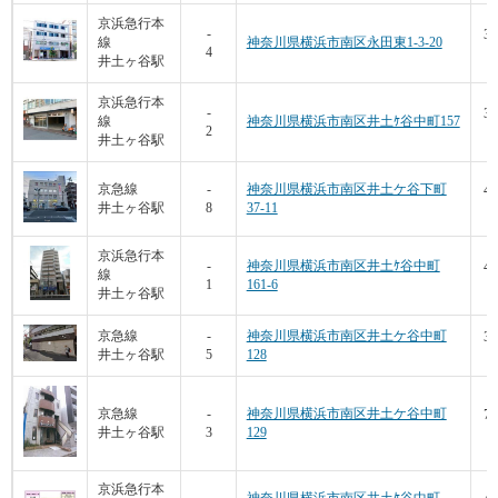
京浜急行本
32
-
線
神奈川県横浜市南区永田東1-3-20
4
井土ヶ谷駅
京浜急行本
31
-
線
神奈川県横浜市南区井土ｹ谷中町157
2
1
井土ヶ谷駅
46
京急線
-
神奈川県横浜市南区井土ケ谷下町
井土ヶ谷駅
8
37-11
京浜急行本
40
-
神奈川県横浜市南区井土ｹ谷中町
線
1
161-6
井土ヶ谷駅
32
京急線
-
神奈川県横浜市南区井土ケ谷中町
井土ヶ谷駅
5
128
1
74
京急線
-
神奈川県横浜市南区井土ケ谷中町
井土ヶ谷駅
3
129
京浜急行本