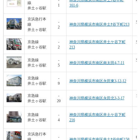
40
-
神奈川県横浜市南区井土ｹ谷中町
線
1
161-6
1
井土ヶ谷駅
京浜急行本
53
-
線
神奈川県横浜市南区井土ｹ谷下町213
2
井土ヶ谷駅
53
京急線
-
神奈川県横浜市南区井土ケ谷下町
井土ヶ谷駅
2
213
52
京急線
-
神奈川県横浜市南区南太田4-7-11
井土ヶ谷駅
5
1
京急線
-
神奈川県横浜市南区永田東3-12-12
井土ヶ谷駅
9
14
京急線
-
神奈川県横浜市南区永田北3-3-17
井土ヶ谷駅
20
1
京急線
-
神奈川県横浜市南区井土ケ谷下町
井土ヶ谷駅
4
216
京浜急行本
67
-
線
神奈川県横浜市南区井土ｹ谷中町158