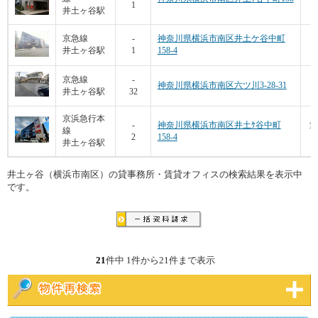
1
1
井土ヶ谷駅
京急線
-
神奈川県横浜市南区井土ケ谷中町
井土ヶ谷駅
1
158-4
1
1
京急線
-
神奈川県横浜市南区六ツ川3-28-31
井土ヶ谷駅
32
京浜急行本
16
-
神奈川県横浜市南区井土ｹ谷中町
線
2
158-4
1
井土ヶ谷駅
井土ヶ谷（横浜市南区）の貸事務所・賃貸オフィスの検索結果を表示中
です。
21
件中 1件から21件まで表示