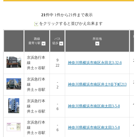
21
件中 1件から21件まで表示
をクリックすると並びかえ出来ます
坪
路線
バス
所在地
最寄り駅
徒歩
京浜急行本
25
9
線
神奈川県横浜市南区永田北3-32-6
22
井土ヶ谷駅
京浜急行本
23
-
線
神奈川県横浜市南区井土ｹ谷下町213
2
井土ヶ谷駅
京浜急行本
40
-
線
神奈川県横浜市南区南太田3-5-8
6
井土ヶ谷駅
京浜急行本
40
-
線
神奈川県横浜市南区南太田3-5-8
6
井土ヶ谷駅