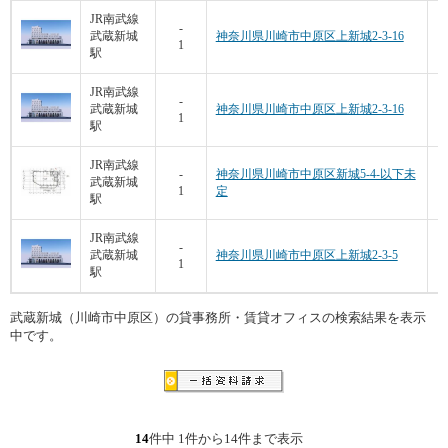
JR南武線
-
武蔵新城
神奈川県川崎市中原区上新城2-3-16
1
駅
JR南武線
3
-
武蔵新城
神奈川県川崎市中原区上新城2-3-16
1
駅
JR南武線
5
-
神奈川県川崎市中原区新城5-4-以下未
武蔵新城
1
定
駅
JR南武線
3
-
武蔵新城
神奈川県川崎市中原区上新城2-3-5
1
駅
武蔵新城（川崎市中原区）の貸事務所・賃貸オフィスの検索結果を表示
中です。
14
件中 1件から14件まで表示