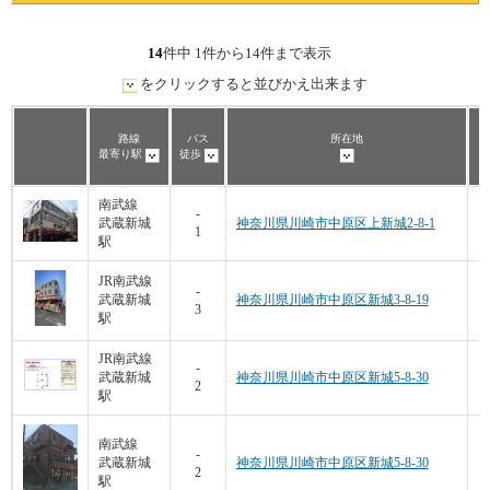
14
件中 1件から14件まで表示
をクリックすると並びかえ出来ます
路線
バス
所在地
最寄り駅
徒歩
南武線
4
-
武蔵新城
神奈川県川崎市中原区上新城2-8-1
1
駅
JR南武線
2
-
武蔵新城
神奈川県川崎市中原区新城3-8-19
3
駅
JR南武線
3
-
武蔵新城
神奈川県川崎市中原区新城5-8-30
2
駅
南武線
3
-
武蔵新城
神奈川県川崎市中原区新城5-8-30
2
駅