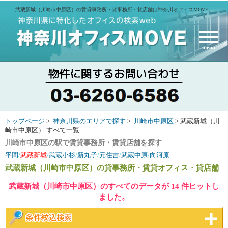
武蔵新城（川崎市中原区）の賃貸事務所・貸事務所・貸店舗は神奈川オフィスMOVE。
menu
トップページ
>
神奈川県のエリアで探す
>
川崎市中原区
> 武蔵新城（川
崎市中原区） すべて一覧
川崎市中原区の駅で賃貸事務所・賃貸店舗を探す
平間
/
武蔵新城
/
武蔵小杉
/
新丸子
/
元住吉
/
武蔵中原
/
向河原
武蔵新城（川崎市中原区）
の貸事務所・賃貸オフィス・貸店舗
武蔵新城（川崎市中原区）のすべてのデータが 14 件ヒットし
ました。