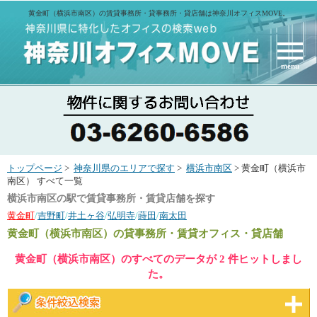
黄金町（横浜市南区）の賃貸事務所・貸事務所・貸店舗は神奈川オフィスMOVE。
menu
トップページ
>
神奈川県のエリアで探す
>
横浜市南区
> 黄金町（横浜市
南区） すべて一覧
横浜市南区の駅で賃貸事務所・賃貸店舗を探す
黄金町
/
吉野町
/
井土ヶ谷
/
弘明寺
/
蒔田
/
南太田
黄金町（横浜市南区）
の貸事務所・賃貸オフィス・貸店舗
黄金町（横浜市南区）のすべてのデータが 2 件ヒットしまし
た。