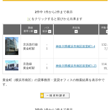
2
件中 1件から2件まで表示
をクリックすると並びかえ出来ます
路線
バス
所在地
坪数/坪
最寄り駅
徒歩
132.8
京浜急行線
-
神奈川県横浜市南区前里町1-4
黄金町駅
1
7,57
114.1
京急線
-
神奈川県横浜市南区前里町1-25
黄金町駅
1
19,2
黄金町（横浜市南区）の貸事務所・賃貸オフィスの検索結果を表示中で
す。
2
件中 1件から2件まで表示