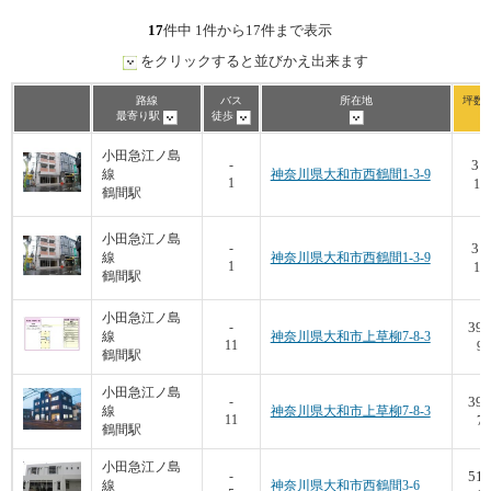
17
件中 1件から17件まで表示
をクリックすると並びかえ出来ます
路線
バス
所在地
坪数/
最寄り駅
徒歩
小田急江ノ島
31.
-
線
神奈川県大和市西鶴間1-3-9
1
16,
鶴間駅
小田急江ノ島
31.
-
線
神奈川県大和市西鶴間1-3-9
1
16,
鶴間駅
小田急江ノ島
39.
-
線
神奈川県大和市上草柳7-8-3
11
9,
鶴間駅
小田急江ノ島
39.
-
線
神奈川県大和市上草柳7-8-3
11
7,
鶴間駅
小田急江ノ島
51.
-
線
神奈川県大和市西鶴間3-6