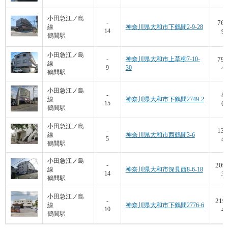
小田急江ノ島
76.
-
線
神奈川県大和市下鶴間2-9-28
14
9,
鶴間駅
小田急江ノ島
79.
-
神奈川県大和市上草柳7-10-
線
9
30
4,
鶴間駅
小田急江ノ島
8
-
線
神奈川県大和市下鶴間2749-2
15
6,
鶴間駅
小田急江ノ島
137
-
線
神奈川県大和市西鶴間3-6
5
4,
鶴間駅
小田急江ノ島
209
-
線
神奈川県大和市深見西8-6-18
14
3,
鶴間駅
小田急江ノ島
219
-
線
神奈川県大和市下鶴間2776-6
10
4,
鶴間駅