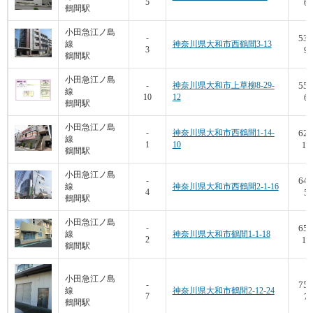
5
6,
鶴間駅
小田急江ノ島
53.
-
線
神奈川県大和市西鶴間3-13
3
9,
鶴間駅
小田急江ノ島
55.
-
神奈川県大和市上草柳8-29-
線
10
12
6,
鶴間駅
小田急江ノ島
62.
-
神奈川県大和市西鶴間1-14-
線
1
10
10,
鶴間駅
小田急江ノ島
64.
-
線
神奈川県大和市西鶴間2-1-16
4
5,
鶴間駅
小田急江ノ島
65.
-
線
神奈川県大和市鶴間1-1-18
2
10,
鶴間駅
小田急江ノ島
75.
-
線
神奈川県大和市鶴間2-12-24
7
7,
鶴間駅