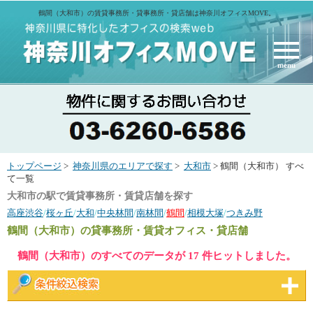
鶴間（大和市）の賃貸事務所・貸事務所・貸店舗は神奈川オフィスMOVE。
menu
トップページ
>
神奈川県のエリアで探す
>
大和市
> 鶴間（大和市） すべ
て一覧
大和市の駅で賃貸事務所・賃貸店舗を探す
高座渋谷
/
桜ヶ丘
/
大和
/
中央林間
/
南林間
/
鶴間
/
相模大塚
/
つきみ野
鶴間（大和市）
の貸事務所・賃貸オフィス・貸店舗
鶴間（大和市）のすべてのデータが 17 件ヒットしました。