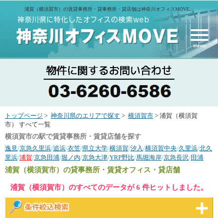
浦賀（横須賀市）の賃貸事務所・貸事務所・貸店舗は神奈川オフィスMOVE。
menu
トップページ
>
神奈川県のエリアで探す
>
横須賀市
> 浦賀（横須賀
市） すべて一覧
横須賀市の駅で賃貸事務所・賃貸店舗を探す
逸見
/
京急久里浜
/
追浜
/
衣笠
/
県立大学
/
横須賀
/
汐入
/
横須賀中央
/
久里浜
/
北久
里浜
/
浦賀
/
京急田浦
/
堀ノ内
/
京急大津
/
YRP野比
/
馬堀海岸
/
京急長沢
/
田浦
浦賀（横須賀市）
の貸事務所・賃貸オフィス・貸店舗
浦賀（横須賀市）のすべてのデータが 6 件ヒットしました。