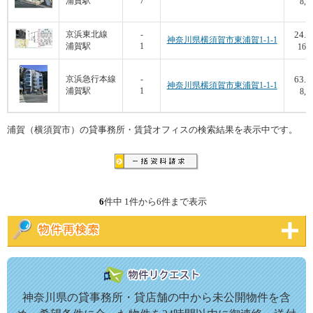
浦賀駅
7
8,0
24.3
京浜東北線
-
神奈川県横須賀市東浦賀1-1-1
浦賀駅
1
16,4
63.6
京浜急行本線
-
神奈川県横須賀市東浦賀1-1-1
浦賀駅
1
8,6
浦賀（横須賀市）の貸事務所・賃貸オフィスの検索結果を表示中です。
6
件中 1件から6件まで表示
神奈川県の貸事務所・貸店舗の中から未公開物件を含