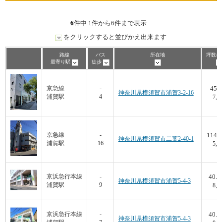
6
件中 1件から6件まで表示
をクリックすると並びかえ出来ます
路線
バス
所在地
坪数/
最寄り駅
徒歩
45.4
京急線
-
神奈川県横須賀市浦賀3-2-16
浦賀駅
4
7,7
114.
京急線
-
神奈川県横須賀市二葉2-40-1
浦賀駅
16
5,2
40.7
京浜急行本線
-
神奈川県横須賀市浦賀5-4-3
浦賀駅
9
8,0
40.7
京浜急行本線
-
神奈川県横須賀市浦賀5-4-3