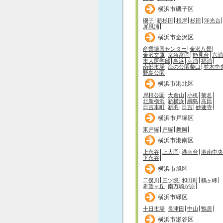
横浜市磯子区
磯子
新杉田
根岸
杉田
洋光台
屏風浦
横浜市金沢区
産業振興センター
金沢八景
金沢文庫
京急富岡
能見台
六浦
市大医学部
鳥浜
幸浦
福浦
南部市場
海の公園柴口
並木中
野島公園
横浜市港北区
岸根公園
大倉山
小机
菊名
北新横浜
新横浜
綱島
高田
日吉本町
新羽
日吉
妙蓮寺
横浜市戸塚区
東戸塚
戸塚
舞岡
横浜市港南区
上永谷
上大岡
港南台
港南中央
下永谷
横浜市旭区
二俣川
三ツ境
和田町
鶴ヶ峰
希望ヶ丘
南万騎が原
横浜市緑区
十日市場
長津田
中山
鴨居
横浜市瀬谷区