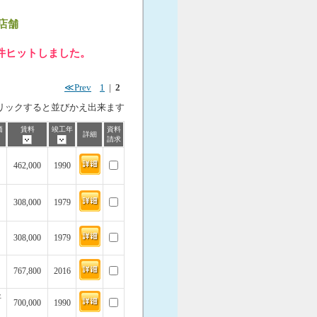
店舗
 件ヒットしました。
≪Prev
1
|
2
リックすると並びかえ出来ます
価
賃料
竣工年
資料
詳細
請求
462,000
1990
308,000
1979
308,000
1979
767,800
2016
坪
700,000
1990