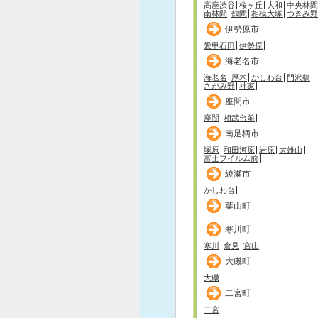
高座渋谷
桜ヶ丘
大和
中央林間
南林間
鶴間
相模大塚
つきみ野
伊勢原市
愛甲石田
伊勢原
海老名市
海老名
厚木
かしわ台
門沢橋
さがみ野
社家
座間市
座間
相武台前
南足柄市
塚原
和田河原
岩原
大雄山
富士フイルム前
綾瀬市
かしわ台
葉山町
寒川町
寒川
倉見
宮山
大磯町
大磯
二宮町
二宮