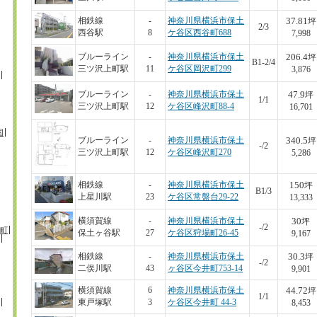
37.81
相鉄線
-
神奈川県横浜市保土
坪
2/3
西谷駅
8
ケ谷区西谷町688
7,998
206.4
ブルーライン
-
神奈川県横浜市保土
坪
B1-2/4
三ツ沢上町駅
11
ケ谷区岡沢町299
3,876
47.9
ブルーライン
-
神奈川県横浜市保土
坪
1/1
三ツ沢上町駅
12
ケ谷区峰沢町88-4
16,701
国
340.5
ブルーライン
-
神奈川県横浜市保土
坪
-/2
三ツ沢上町駅
12
ケ谷区峰沢町270
5,286
150
相鉄線
-
神奈川県横浜市保土
坪
B1/3
上星川駅
23
ケ谷区常盤台29-22
13,333
30
横須賀線
-
神奈川県横浜市保土
坪
-/2
町
保土ヶ谷駅
27
ケ谷区狩場町26-45
9,167
30.3
相鉄線
-
神奈川県横浜市保土
坪
-/2
二俣川駅
43
ヶ谷区今井町753-14
9,901
44.72
横須賀線
6
神奈川県横浜市保土
坪
1/1
東戸塚駅
3
ケ谷区今井町 44-3
8,453