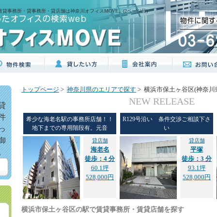
賃貸事務所・貸事務所・貸店舗は神奈川オフィスMOVE。(2ページ目)
トップページ
>
神奈川県のエリアで探す
> 横浜市保土ヶ谷区(神奈川
NEW RELEASE
貸
件
希少な海老名駅の事務所店舗！！
R129号沿い 条件交渉ご相談下さ
っ
地下までの専用階段有。元音
い
御
貸店舗
貸店舗
海老名
平塚
。
徒歩：4 分
徒歩：3 分
60.1坪
93.1坪
528,000円
528,000円
横浜市保土ヶ谷区の駅で賃貸事務所・賃貸店舗を探す