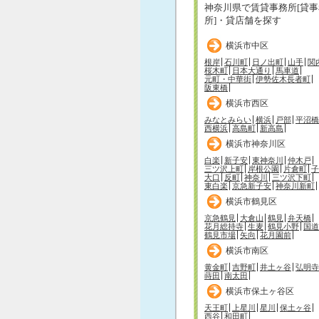
神奈川県で賃貸事務所[貸事
所]・貸店舗を探す
横浜市中区
根岸
石川町
日ノ出町
山手
関
桜木町
日本大通り
馬車道
元町・中華街
伊勢佐木長者町
阪東橋
横浜市西区
みなとみらい
横浜
戸部
平沼橋
西横浜
高島町
新高島
横浜市神奈川区
白楽
新子安
東神奈川
仲木戸
三ツ沢上町
岸根公園
片倉町
子
大口
反町
神奈川
三ツ沢下町
東白楽
京急新子安
神奈川新町
横浜市鶴見区
京急鶴見
大倉山
鶴見
弁天橋
花月総持寺
生麦
鶴見小野
国道
鶴見市場
矢向
花月園前
横浜市南区
黄金町
吉野町
井土ヶ谷
弘明寺
蒔田
南太田
横浜市保土ヶ谷区
天王町
上星川
星川
保土ヶ谷
西谷
和田町