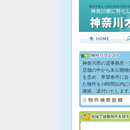
横浜市保土ヶ谷区(神奈川県)の
神奈川県の貸事務所・
店舗の中から未公開物
を含め、希望条件に合
た物件を24時間以内に
連絡、送付いたします