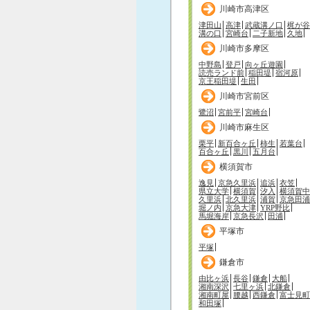
川崎市高津区
津田山
高津
武蔵溝ノ口
梶が谷
溝の口
宮崎台
二子新地
久地
川崎市多摩区
中野島
登戸
向ヶ丘遊園
読売ランド前
稲田堤
宿河原
京王稲田堤
生田
川崎市宮前区
鷺沼
宮前平
宮崎台
川崎市麻生区
栗平
新百合ヶ丘
柿生
若葉台
百合ヶ丘
黒川
五月台
横須賀市
逸見
京急久里浜
追浜
衣笠
県立大学
横須賀
汐入
横須賀中
久里浜
北久里浜
浦賀
京急田浦
堀ノ内
京急大津
YRP野比
馬堀海岸
京急長沢
田浦
平塚市
平塚
鎌倉市
由比ヶ浜
長谷
鎌倉
大船
湘南深沢
七里ヶ浜
北鎌倉
湘南町屋
腰越
西鎌倉
富士見町
和田塚