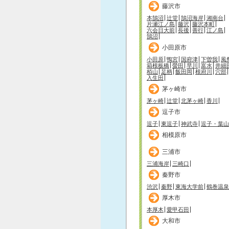
藤沢市
本鵠沼
辻堂
鵠沼海岸
湘南台
片瀬江ノ島
藤沢
藤沢本町
六会日大前
長後
善行
江ノ島
鵠沼
小田原市
小田原
鴨宮
国府津
下曽我
風
箱根板橋
螢田
早川
富水
井細
栢山
足柄
飯田岡
根府川
穴部
入生田
茅ヶ崎市
茅ヶ崎
辻堂
北茅ヶ崎
香川
逗子市
逗子
東逗子
神武寺
逗子・葉山
相模原市
三浦市
三浦海岸
三崎口
秦野市
渋沢
秦野
東海大学前
鶴巻温泉
厚木市
本厚木
愛甲石田
大和市