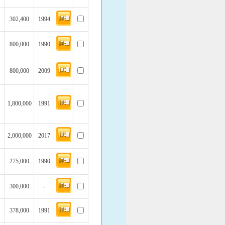
302,400
1994
800,000
1990
800,000
2009
1,800,000
1991
2,000,000
2017
275,000
1990
300,000
-
378,000
1991