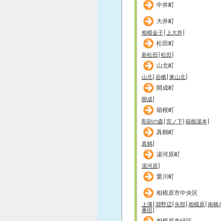
中井町
大井町
相模金子
上大井
松田町
新松田
松田
山北町
山北
谷峨
東山北
開成町
開成
箱根町
彫刻の森
宮ノ下
箱根湯本
真鶴町
真鶴
湯河原町
湯河原
愛川町
相模原市中央区
上溝
淵野辺
矢部
相模原
南橋
番田
相模原市緑区