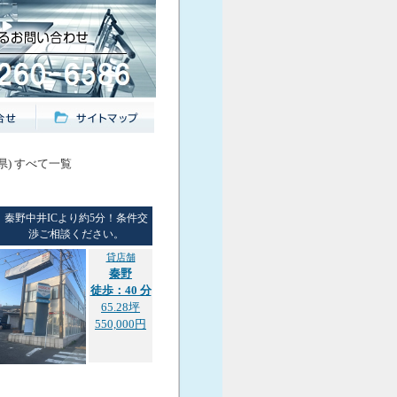
県) すべて一覧
秦野中井ICより約5分！条件交
渉ご相談ください。
貸店舗
秦野
徒歩：40 分
65.28坪
550,000円