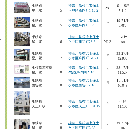
101.19
相鉄線
-
神奈川県横浜市保土
2/4
星川駅
5
ヶ谷区峰岡町1-13-2
7,412
49.74
相鉄線
-
神奈川県横浜市保土
坪
1/5
星川駅
5
ケ谷区峰岡町1-20
6,080
351
相鉄線
-
神奈川県横浜市保土
1-
坪
央
星川駅
6
ケ谷区川辺町28-2
M2/3
940
33.27
相鉄線
-
神奈川県横浜市保土
坪
1/3
星川駅
7
ケ谷区峰岡町1-13-1
12,985
38.17
相模鉄道本線
-
神奈川県横浜市保土
坪
1/4
星川駅
8
ｹ谷区峰岡町2-326
11,527
41.14
相鉄線
-
神奈川県横浜市保土
坪
1/1
西谷駅
8
ケ谷区西谷3-2-34
16,043
29
相鉄線
-
神奈川県横浜市保土
坪
1/4
天王町駅
8
ケ谷区天王町1-31-15
11,190
39.71
相鉄線
-
神奈川県横浜市保土
坪
1/3
星川駅
8
ケ谷区宮田町3-321
9,066