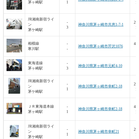
茅ヶ崎駅
1
14
JR湘南新宿ライ
26
-
ン
神奈川県茅ヶ崎市共恵1-7-1
3
14
茅ケ崎駅
45
相模線
-
神奈川県茅ヶ崎市芹沢1076
寒川駅
-
7
3
東海道線
-
神奈川県茅ヶ崎市元町4-10
茅ヶ崎駅
3
7
JR湘南新宿ライ
29
-
ン
神奈川県茅ヶ崎市幸町2-18
1
14
茅ケ崎駅
40
ＪＲ東海道本線
-
神奈川県茅ヶ崎市幸町2-18
茅ヶ崎駅
1
16
JR湘南新宿ライ
27
-
ン
神奈川県茅ヶ崎市幸町21
1
12
茅ケ崎駅