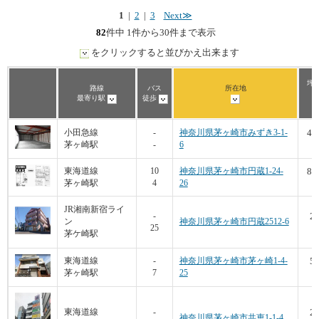
1
|
2
|
3
Next≫
82
件中 1件から30件まで表示
をクリックすると並びかえ出来ます
坪
路線
バス
所在地
最寄り駅
徒歩
49
小田急線
-
神奈川県茅ヶ崎市みずき3-1-
茅ヶ崎駅
-
6
9
81
東海道線
10
神奈川県茅ヶ崎市円蔵1-24-
茅ヶ崎駅
4
26
7
JR湘南新宿ライ
29
-
ン
神奈川県茅ヶ崎市円蔵2512-6
25
7
茅ケ崎駅
53
東海道線
-
神奈川県茅ヶ崎市茅ヶ崎1-4-
茅ヶ崎駅
7
25
7
21
東海道線
-
神奈川県茅ヶ崎市共恵1-1-4