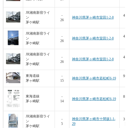
JR湘南新宿ライ
47
-
ン
神奈川県茅ヶ崎市室田1-2-8
26
7
茅ケ崎駅
JR湘南新宿ライ
47
-
ン
神奈川県茅ヶ崎市室田1-2-8
26
7
茅ケ崎駅
JR湘南新宿ライ
47
-
ン
神奈川県茅ヶ崎市室田1-2-8
26
7
茅ケ崎駅
94
東海道線
-
神奈川県茅ヶ崎市若松町6-19
茅ヶ崎駅
15
5
87
東海道線
-
神奈川県茅ヶ崎市若松町6-19
茅ヶ崎駅
14
7
JR湘南新宿ライ
36
-
神奈川県茅ヶ崎市十間坂1-1-
ン
5
29
12
茅ケ崎駅