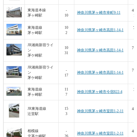
40
東海道本線
-
神奈川県茅ヶ崎市幸町9-11
茅ヶ崎駅
10
11
75
東海道線
10
神奈川県茅ヶ崎市高田1-14-1
茅ヶ崎駅
2
5
JR湘南新宿ライ
75
10
ン
神奈川県茅ヶ崎市高田1-14-1
31
5
茅ケ崎駅
JR湘南新宿ライ
75
-
ン
神奈川県茅ヶ崎市高田1-14-1
17
5
茅ケ崎駅
3
東海道線
11
神奈川県茅ヶ崎市今宿822-4
茅ヶ崎駅
7
2
47
JR東海道線
15
神奈川県茅ヶ崎市室田1-2-11
辻堂駅
3
7
47
相模線
-
神奈川県茅ヶ崎市室田1-2-11
北茅ケ崎駅
26
7