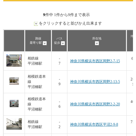
9
件中 1件から9件まで表示
をクリックすると並びかえ出来ます
坪数
路線
バス
所在地
最寄り駅
徒歩
69
相鉄線
-
神奈川県横浜市西区岡野2-7-15
平沼橋駅
7
7
相模鉄道本
24
-
線
神奈川県横浜市西区岡野2-13-5
9
11
平沼橋駅
相模鉄道本
40
-
線
神奈川県横浜市西区岡野2-2-20
6
9
平沼橋駅
73
相鉄線
-
神奈川県横浜市西区平沼2-9-8
平沼橋駅
2
9