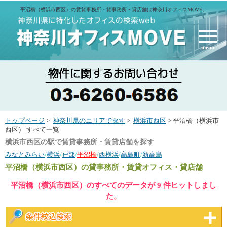
平沼橋（横浜市西区）の賃貸事務所・貸事務所・貸店舗は神奈川オフィスMOVE。
menu
トップページ
>
神奈川県のエリアで探す
>
横浜市西区
> 平沼橋（横浜市
西区） すべて一覧
横浜市西区の駅で賃貸事務所・賃貸店舗を探す
みなとみらい
/
横浜
/
戸部
/
平沼橋
/
西横浜
/
高島町
/
新高島
平沼橋（横浜市西区）
の貸事務所・賃貸オフィス・貸店舗
平沼橋（横浜市西区）のすべてのデータが 9 件ヒットしまし
た。