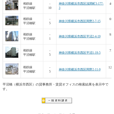
49
相鉄線
-
神奈川県横浜市西区浅間町3-177-
平沼橋駅
10
3
9
69
相鉄線
-
神奈川県横浜市西区岡野2-7-15
平沼橋駅
5
7
93
相鉄線
-
神奈川県横浜市西区平沼2-4-19
平沼橋駅
1
7
72
相鉄線
-
神奈川県横浜市西区平沼1-19-5
平沼橋駅
5
7
125
相鉄線
-
神奈川県横浜市西区岡野2-11-9
平沼橋駅
5
8
平沼橋（横浜市西区）の貸事務所・賃貸オフィスの検索結果を表示中で
す。