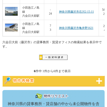
小田急江ノ島
58.
-
線
神奈川県藤沢市石川2-15-11
24
22
六会日大前駅
小田急江ノ島
20
7
線
神奈川県藤沢市亀井野1621
3
4,
六会日大前駅
六会日大前（藤沢市）の貸事務所・賃貸オフィスの検索結果を表示中で
す。
6
件中 1件から6件まで表示
神奈川県の貸事務所・貸店舗の中から未公開物件を含