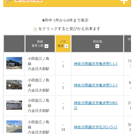
6
件中 1件から6件まで表示
をクリックすると並びかえ出来ます
坪数
路線
バス
所在地
最寄り駅
徒歩
小田急江ノ島
71.
-
線
神奈川県藤沢市亀井野1-1-1
1
5,
六会日大前駅
小田急江ノ島
99
-
線
神奈川県藤沢市亀井野2-2-1
1
4,
六会日大前駅
小田急江ノ島
37.
-
神奈川県藤沢市亀井野1065-
線
1
31
8,
六会日大前駅
小田急江ノ島
58.
-
線
神奈川県藤沢市石川2-15-11
24
22
六会日大前駅