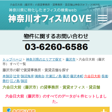
六会日大前（藤沢市）の賃貸事務所・貸事務所・貸店舗は神奈川オフィスMOVE。
menu
トップページ
>
神奈川県のエリアで探す
>
藤沢市
> 六会日大前（藤沢
市） すべて一覧
藤沢市の駅で賃貸事務所・賃貸店舗を探す
本鵠沼
/
辻堂
/
鵠沼海岸
/
湘南台
/
片瀬江ノ島
/
藤沢
/
藤沢本町
/
六会日大前
/
長後
/
善行
/
江ノ島
/
鵠沼
六会日大前（藤沢市）
の貸事務所・賃貸オフィス・貸店舗
六会日大前（藤沢市）のすべてのデータが 6 件ヒットしまし
た。