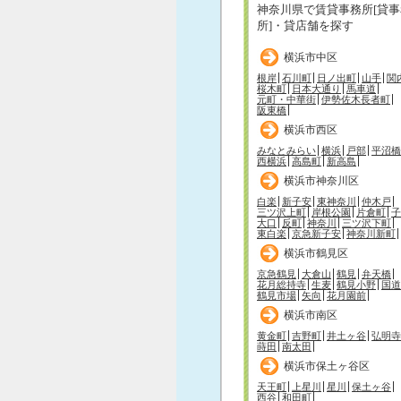
神奈川県で賃貸事務所[貸事
所]・貸店舗を探す
横浜市中区
根岸
石川町
日ノ出町
山手
関
桜木町
日本大通り
馬車道
元町・中華街
伊勢佐木長者町
阪東橋
横浜市西区
みなとみらい
横浜
戸部
平沼橋
西横浜
高島町
新高島
横浜市神奈川区
白楽
新子安
東神奈川
仲木戸
三ツ沢上町
岸根公園
片倉町
子
大口
反町
神奈川
三ツ沢下町
東白楽
京急新子安
神奈川新町
横浜市鶴見区
京急鶴見
大倉山
鶴見
弁天橋
花月総持寺
生麦
鶴見小野
国道
鶴見市場
矢向
花月園前
横浜市南区
黄金町
吉野町
井土ヶ谷
弘明寺
蒔田
南太田
横浜市保土ヶ谷区
天王町
上星川
星川
保土ヶ谷
西谷
和田町