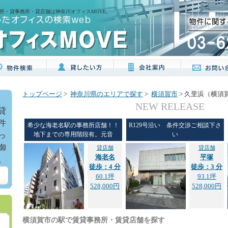
所・貸事務所・貸店舗は神奈川オフィスMOVE。
トップページ
>
神奈川県のエリアで探す
>
横須賀市
> 久里浜（横須
NEW RELEASE
貸
件
希少な海老名駅の事務所店舗！！
R129号沿い 条件交渉ご相談下さ
っ
地下までの専用階段有。元音
い
御
貸店舗
貸店舗
海老名
平塚
。
徒歩：4 分
徒歩：3 分
60.1坪
93.1坪
528,000円
528,000円
横須賀市の駅で賃貸事務所・賃貸店舗を探す