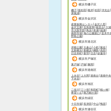
横浜市磯子区
磯子
新杉田
根岸
杉田
洋光台
屏風浦
横浜市金沢区
産業振興センター
金沢八景
金沢文庫
京急富岡
能見台
六浦
市大医学部
鳥浜
幸浦
福浦
南部市場
海の公園柴口
並木中
野島公園
横浜市港北区
岸根公園
大倉山
小机
菊名
北新横浜
新横浜
綱島
高田
日吉本町
新羽
日吉
妙蓮寺
横浜市戸塚区
東戸塚
戸塚
舞岡
横浜市港南区
上永谷
上大岡
港南台
港南中央
下永谷
横浜市旭区
二俣川
三ツ境
和田町
鶴ヶ峰
希望ヶ丘
南万騎が原
横浜市緑区
十日市場
長津田
中山
鴨居
横浜市瀬谷区