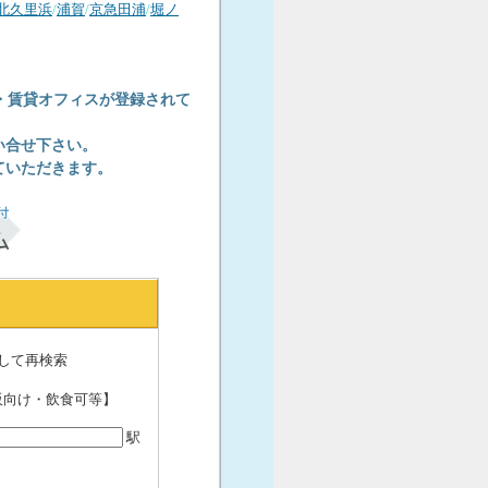
北久里浜
/
浦賀
/
京急田浦
/
堀ノ
・賃貸オフィスが登録されて
い合せ下さい。
ていただきます。
して再検索
販向け・飲食可等】
駅