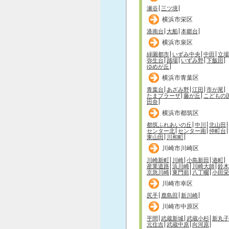
瀬谷
三ツ境
横浜市栄区
港南台
大船
本郷台
横浜市泉区
緑園都市
いずみ中央
中田
立場
弥生台
踊場
いずみ野
下飯田
ゆめが丘
横浜市青葉区
青葉台
あざみ野
江田
市が尾
たまプラーザ
藤が丘
こどもの
田奈
横浜市都筑区
都筑ふれあいの丘
中川
北山田
センター北
センター南
仲町台
東山田
川和町
川崎市川崎区
川崎新町
川崎
小島新田
港町
産業道路
浜川崎
川崎大師
鈴木
京急川崎
東門前
八丁畷
小田栄
川崎市幸区
尻手
鹿島田
新川崎
川崎市中原区
平間
武蔵新城
武蔵小杉
新丸子
元住吉
武蔵中原
向河原