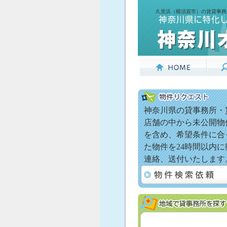
久里浜（横須賀市）の賃貸事務
神奈川県の貸事務所・
店舗の中から未公開物
を含め、希望条件に合
た物件を24時間以内に
連絡、送付いたします