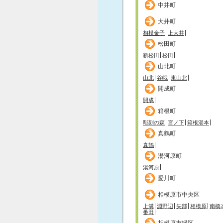
中井町
大井町
相模金子
上大井
松田町
新松田
松田
山北町
山北
谷峨
東山北
開成町
開成
箱根町
彫刻の森
宮ノ下
箱根湯本
真鶴町
真鶴
湯河原町
湯河原
愛川町
相模原市中央区
上溝
淵野辺
矢部
相模原
南橋
番田
相模原市緑区