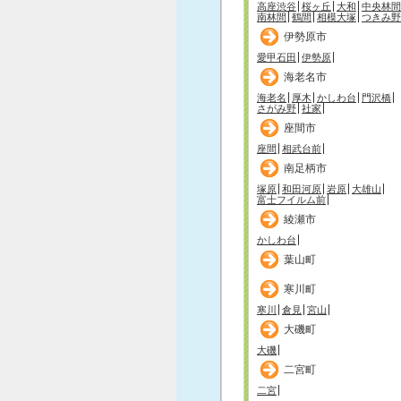
高座渋谷
桜ヶ丘
大和
中央林間
南林間
鶴間
相模大塚
つきみ野
伊勢原市
愛甲石田
伊勢原
海老名市
海老名
厚木
かしわ台
門沢橋
さがみ野
社家
座間市
座間
相武台前
南足柄市
塚原
和田河原
岩原
大雄山
富士フイルム前
綾瀬市
かしわ台
葉山町
寒川町
寒川
倉見
宮山
大磯町
大磯
二宮町
二宮