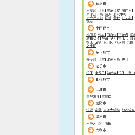
藤沢市
本鵠沼
辻堂
鵠沼海岸
湘南台
片瀬江ノ島
藤沢
藤沢本町
六会日大前
長後
善行
江ノ島
鵠沼
小田原市
小田原
鴨宮
国府津
下曽我
風
箱根板橋
螢田
早川
富水
井細
栢山
足柄
飯田岡
根府川
穴部
入生田
茅ヶ崎市
茅ヶ崎
辻堂
北茅ヶ崎
香川
逗子市
逗子
東逗子
神武寺
逗子・葉山
相模原市
三浦市
三浦海岸
三崎口
秦野市
渋沢
秦野
東海大学前
鶴巻温泉
厚木市
本厚木
愛甲石田
大和市