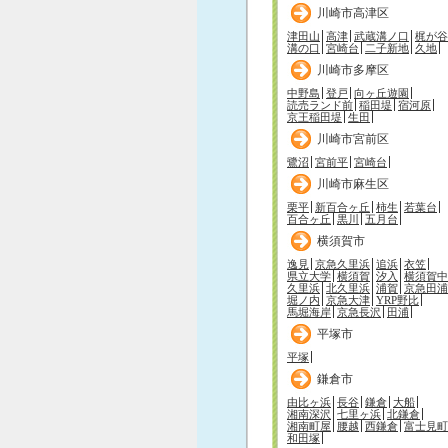
川崎市高津区
津田山
高津
武蔵溝ノ口
梶が谷
溝の口
宮崎台
二子新地
久地
川崎市多摩区
中野島
登戸
向ヶ丘遊園
読売ランド前
稲田堤
宿河原
京王稲田堤
生田
川崎市宮前区
鷺沼
宮前平
宮崎台
川崎市麻生区
栗平
新百合ヶ丘
柿生
若葉台
百合ヶ丘
黒川
五月台
横須賀市
逸見
京急久里浜
追浜
衣笠
県立大学
横須賀
汐入
横須賀中
久里浜
北久里浜
浦賀
京急田浦
堀ノ内
京急大津
YRP野比
馬堀海岸
京急長沢
田浦
平塚市
平塚
鎌倉市
由比ヶ浜
長谷
鎌倉
大船
湘南深沢
七里ヶ浜
北鎌倉
湘南町屋
腰越
西鎌倉
富士見町
和田塚