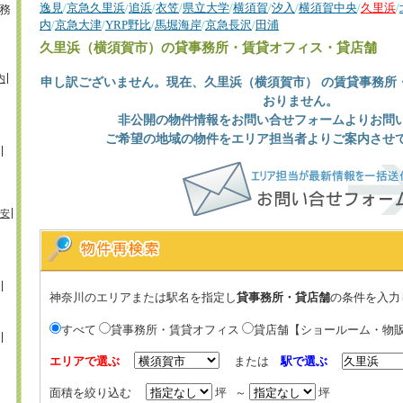
逸見
/
京急久里浜
/
追浜
/
衣笠
/
県立大学
/
横須賀
/
汐入
/
横須賀中央
/
久里浜
/
務
内
/
京急大津
/
YRP野比
/
馬堀海岸
/
京急長沢
/
田浦
久里浜（横須賀市）
の貸事務所・賃貸オフィス・貸店舗
内
申し訳ございません。現在、久里浜（横須賀市） の賃貸事務所
おりません。
非公開の物件情報をお問い合せフォームよりお問
ご希望の地域の物件をエリア担当者よりご案内させ
安
神奈川のエリアまたは駅名を指定し
貸事務所・貸店舗
の条件を入力
すべて
貸事務所・賃貸オフィス
貸店舗【ショールーム・物
エリアで選ぶ
または
駅で選ぶ
面積を絞り込む
坪 ～
坪