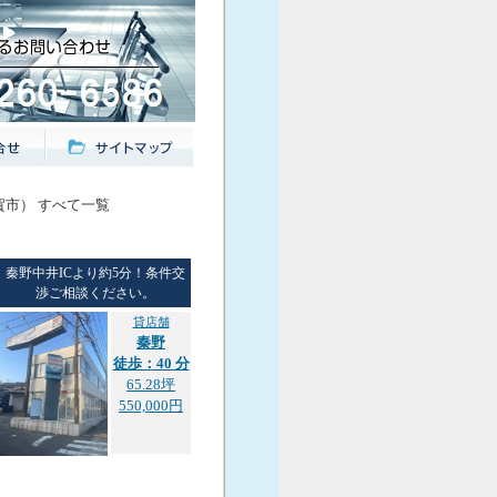
賀市） すべて一覧
秦野中井ICより約5分！条件交
渉ご相談ください。
貸店舗
秦野
徒歩：40 分
65.28坪
550,000円