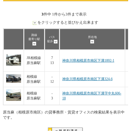
3
件中 1件から3件まで表示
をクリックすると並びかえ出来ます
路線
バス
所在地
最寄り駅
徒歩
5
JR相模線
7
神奈川県相模原市南区下溝1892-1
原当麻駅
13
5
相模線
-
神奈川県相模原市南区下溝324-6
原当麻駅
12
9
相模線
-
神奈川県相模原市南区下溝字中丸606-
原当麻駅
3
18
原当麻（相模原市南区）の貸事務所・賃貸オフィスの検索結果を表示中
です。