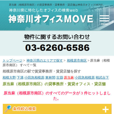
原当麻（相模原市南区）の賃貸事務所・貸事務所・貸店舗は神奈川オフィスMOVE。
menu
トップページ
>
神奈川県のエリアで探す
>
相模原市南区
> 原当麻（相模
原市南区） すべて一覧
相模原市南区の駅で賃貸事務所・賃貸店舗を探す
相模大野
/
下溝
/
小田急相模原
/
東林間
/
古淵
/
原当麻
/
小田急相模原
/
相武台下
原当麻（相模原市南区）
の貸事務所・賃貸オフィス・貸店舗
原当麻（相模原市南区）のすべてのデータが 3 件ヒットしまし
た。