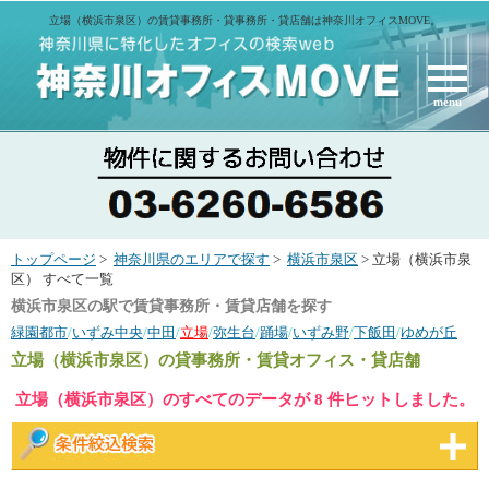
立場（横浜市泉区）の賃貸事務所・貸事務所・貸店舗は神奈川オフィスMOVE。
menu
トップページ
>
神奈川県のエリアで探す
>
横浜市泉区
> 立場（横浜市泉
区） すべて一覧
横浜市泉区の駅で賃貸事務所・賃貸店舗を探す
緑園都市
/
いずみ中央
/
中田
/
立場
/
弥生台
/
踊場
/
いずみ野
/
下飯田
/
ゆめが丘
立場（横浜市泉区）
の貸事務所・賃貸オフィス・貸店舗
立場（横浜市泉区）のすべてのデータが 8 件ヒットしました。