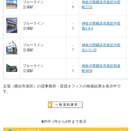
ブルーライン
-
神奈川県横浜市泉区中田
立場駅
9
町2732
ブルーライン
-
神奈川県横浜市泉区中田
立場駅
5
西1-8-4
ブルーライン
-
神奈川県横浜市泉区中田
立場駅
7
北1-11-20
ブルーライン
-
神奈川県横浜市泉区和泉
立場駅
5
町4058
立場（横浜市泉区）の貸事務所・賃貸オフィスの検索結果を表示中で
す。
8
件中 1件から8件まで表示