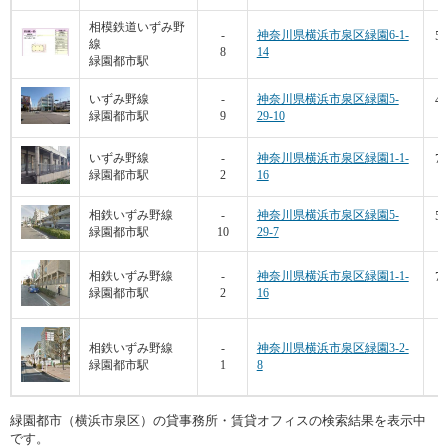
相模鉄道いずみ野
53
-
神奈川県横浜市泉区緑園6-1-
線
8
14
1
緑園都市駅
49
いずみ野線
-
神奈川県横浜市泉区緑園5-
緑園都市駅
9
29-10
70
いずみ野線
-
神奈川県横浜市泉区緑園1-1-
緑園都市駅
2
16
1
57
相鉄いずみ野線
-
神奈川県横浜市泉区緑園5-
緑園都市駅
10
29-7
76
相鉄いずみ野線
-
神奈川県横浜市泉区緑園1-1-
緑園都市駅
2
16
1
4
相鉄いずみ野線
-
神奈川県横浜市泉区緑園3-2-
緑園都市駅
1
8
1
緑園都市（横浜市泉区）の貸事務所・賃貸オフィスの検索結果を表示中
です。