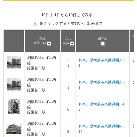
10
件中 1件から10件まで表示
をクリックすると並びかえ出来ます
坪
路線
バス
所在地
最寄り駅
徒歩
相模鉄道いずみ野
26
-
神奈川県横浜市泉区緑園2-1-
線
1
1
1
緑園都市駅
相模鉄道いずみ野
26
-
神奈川県横浜市泉区緑園2-1-
線
1
1
1
緑園都市駅
相模鉄道いずみ野
2
-
神奈川県横浜市泉区緑園1-4-
線
6
2
緑園都市駅
相模鉄道いずみ野
53
-
神奈川県横浜市泉区緑園6-1-
線
8
14
1
緑園都市駅