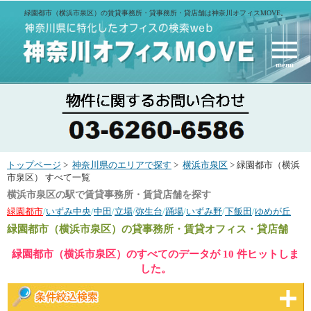
緑園都市（横浜市泉区）の賃貸事務所・貸事務所・貸店舗は神奈川オフィスMOVE。
menu
トップページ
>
神奈川県のエリアで探す
>
横浜市泉区
> 緑園都市（横浜
市泉区） すべて一覧
横浜市泉区の駅で賃貸事務所・賃貸店舗を探す
緑園都市
/
いずみ中央
/
中田
/
立場
/
弥生台
/
踊場
/
いずみ野
/
下飯田
/
ゆめが丘
緑園都市（横浜市泉区）
の貸事務所・賃貸オフィス・貸店舗
緑園都市（横浜市泉区）のすべてのデータが 10 件ヒットしま
した。